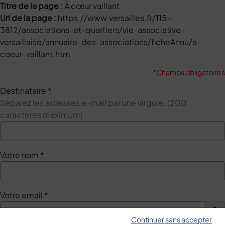
Titre de la page :
À cœur vaillant
Url de la page :
https://www.versailles.fr/115-
3812/associations-et-quartiers/vie-associative-
versaillaise/annuaire-des-associations/ficheAnnu/a-
coeur-vaillant.htm
*Champs obligatoires
Destinataire
*
Séparez les adresses e-mail par une virgule. (200
caractères maximum)
Votre nom
*
Votre email
*
Continuer sans accepter