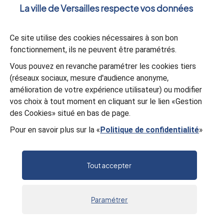
La ville de Versailles respecte vos données
Votre message
*
Ce site utilise des cookies nécessaires à son bon
fonctionnement, ils ne peuvent être paramétrés.
Validation
*
Vous pouvez en revanche paramétrer les cookies tiers
(réseaux sociaux, mesure d'audience anonyme,
À des fins de sécurité, veuillez sélectionner les
4 premiers
amélioration de votre expérience utilisateur) ou modifier
caractères
et les
2 derniers caractères
de la série.
vos choix à tout moment en cliquant sur le lien «Gestion
M
Y
B
3
P
D
F
M
des Cookies» situé en bas de page.
Pour en savoir plus sur la «
Politique de confidentialité
»
Valider
Tout accepter
Paramétrer