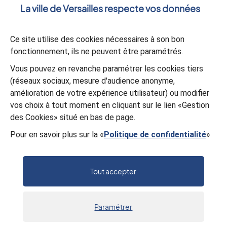
La ville de Versailles respecte vos données
Ce site utilise des cookies nécessaires à son bon
fonctionnement, ils ne peuvent être paramétrés.
Validation
*
Vous pouvez en revanche paramétrer les cookies tiers
À des fins de sécurité, veuillez sélectionner les
4 premiers
(réseaux sociaux, mesure d'audience anonyme,
caractères
de la série.
amélioration de votre expérience utilisateur) ou modifier
T
I
B
Z
Y
N
J
M
vos choix à tout moment en cliquant sur le lien «Gestion
des Cookies» situé en bas de page.
Pour en savoir plus sur la «
Politique de confidentialité
»
Valider
Tout accepter
Paramétrer