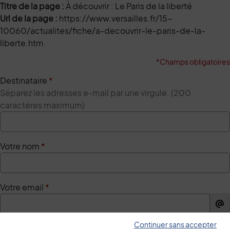
Titre de la page :
À découvrir : Le Paris de la liberté
Url de la page :
https://www.versailles.fr/15-
10060/actualites/fiche/a-decouvrir-le-paris-de-la-
liberte.htm
*Champs obligatoires
Destinataire
*
Séparez les adresses e-mail par une virgule. (200
caractères maximum)
Votre nom
*
Votre email
*
Continuer sans accepter
Votre message
*