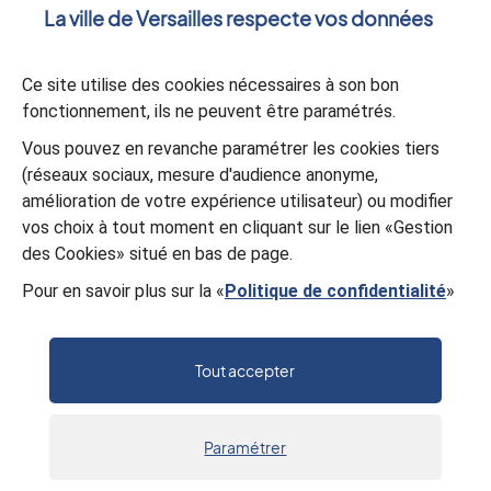
La ville de Versailles respecte vos données
Votre message
*
Ce site utilise des cookies nécessaires à son bon
fonctionnement, ils ne peuvent être paramétrés.
Validation
*
Vous pouvez en revanche paramétrer les cookies tiers
(réseaux sociaux, mesure d'audience anonyme,
À des fins de sécurité, veuillez sélectionner les
4 derniers
amélioration de votre expérience utilisateur) ou modifier
caractères
de la série.
vos choix à tout moment en cliquant sur le lien «Gestion
P
Q
K
V
V
G
L
T
des Cookies» situé en bas de page.
Pour en savoir plus sur la «
Politique de confidentialité
»
Valider
Tout accepter
Paramétrer