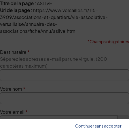
Titre de la page :
ASLIVE
Url de la page :
https://www.versailles.fr/115-
3909/associations-et-quartiers/vie-associative-
versaillaise/annuaire-des-
associations/ficheAnnu/aslive.htm
*Champs obligatoires
Destinataire
*
Séparez les adresses e-mail par une virgule. (200
caractères maximum)
Votre nom
*
Votre email
*
Continuer sans accepter