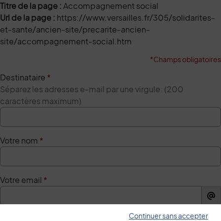
Titre de la page :
Accompagnement social
Url de la page :
https://www.versailles.fr/305/solidarites-
et-sante/ancien-site/precarite-ancien-
site/accompagnement-social.htm
*Champs obligatoires
Destinataire
*
Séparez les adresses e-mail par une virgule. (200
caractères maximum)
Votre nom
*
Votre email
*
Continuer sans accepter
Votre message
*