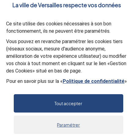
La ville de Versailles respecte vos données
Ce site utilise des cookies nécessaires à son bon
fonctionnement, ils ne peuvent être paramétrés.
Validation
*
Vous pouvez en revanche paramétrer les cookies tiers
À des fins de sécurité, veuillez sélectionner les
5 premiers
(réseaux sociaux, mesure d'audience anonyme,
caractères
et le
dernier caractère
de la série.
amélioration de votre expérience utilisateur) ou modifier
M
2
9
E
Z
I
B
F
vos choix à tout moment en cliquant sur le lien «Gestion
des Cookies» situé en bas de page.
Pour en savoir plus sur la «
Politique de confidentialité
»
Valider
Tout accepter
Paramétrer