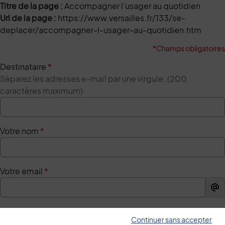
Titre de la page :
Accompagner l'usager au quotidien
Url de la page :
https://www.versailles.fr/133/se-
deplacer/accompagner-l-usager-au-quotidien.htm
*Champs obligatoires
Destinataire
*
Séparez les adresses e-mail par une virgule. (200
caractères maximum)
Votre nom
*
Votre email
*
Votre message
*
Continuer sans accepter