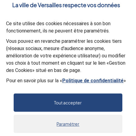
La ville de Versailles respecte vos données
Ce site utilise des cookies nécessaires à son bon
Validation
*
fonctionnement, ils ne peuvent être paramétrés.
À des fins de sécurité, veuillez sélectionner les
4 derniers
Vous pouvez en revanche paramétrer les cookies tiers
caractères
de la série.
(réseaux sociaux, mesure d'audience anonyme,
W
4
V
U
L
Z
2
Z
amélioration de votre expérience utilisateur) ou modifier
vos choix à tout moment en cliquant sur le lien «Gestion
des Cookies» situé en bas de page.
Valider
Pour en savoir plus sur la «
Politique de confidentialité
»
Tout accepter
Paramétrer