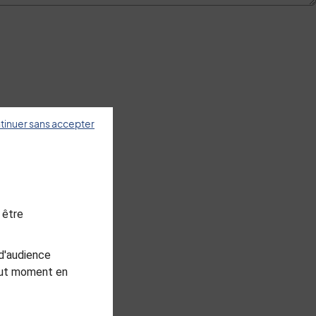
tinuer sans accepter
 être
d'audience
tout moment en