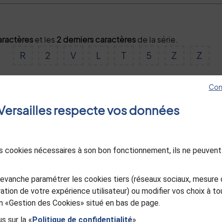
aractères
et les
2 derniers caractères
de la série.
R
2
V
L
T
5
Z
Z
Con
Valider
e Versailles respecte vos données
des cookies nécessaires à son bon fonctionnement, ils ne peuvent
evanche paramétrer les cookies tiers (réseaux sociaux, mesure 
ation de votre expérience utilisateur) ou modifier vos choix à 
ien «Gestion des Cookies» situé en bas de page.
s sur la «
Politique de confidentialité
»