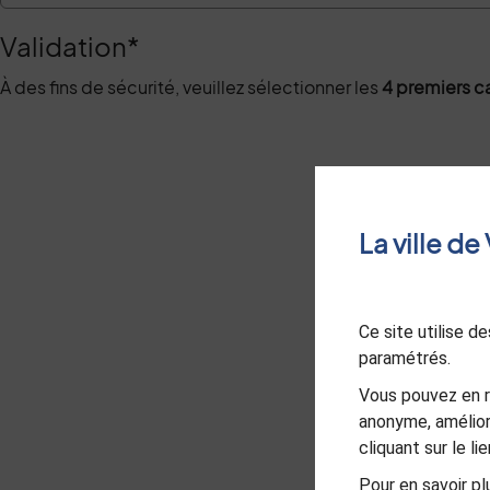
Validation
*
À des fins de sécurité, veuillez sélectionner les
4 premiers c
La ville d
Ce site utilise 
paramétrés.
Vous pouvez en r
anonyme, amélior
cliquant sur le l
Pour en savoir plu