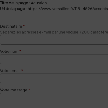
Titre de la page :
Acustica
Url de la page :
https://www.versailles.fr/115-4596/associa
Destinataire
*
Séparez les adresses e-mail par une virgule. (200 caractè
Votre nom
*
Votre email
*
Votre message
*