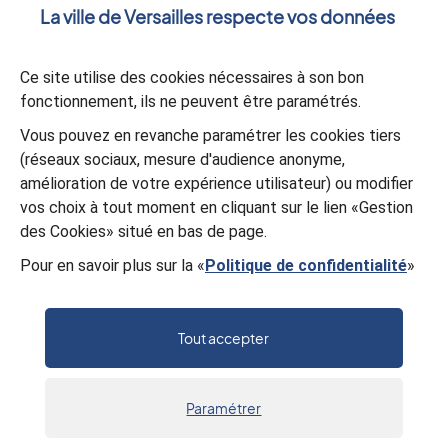
La ville de Versailles respecte vos données
Votre message
*
Ce site utilise des cookies nécessaires à son bon
fonctionnement, ils ne peuvent être paramétrés.
Validation
*
Vous pouvez en revanche paramétrer les cookies tiers
(réseaux sociaux, mesure d'audience anonyme,
À des fins de sécurité, veuillez sélectionner les
4 derniers
amélioration de votre expérience utilisateur) ou modifier
caractères
de la série.
vos choix à tout moment en cliquant sur le lien «Gestion
F
9
G
R
5
M
C
1
des Cookies» situé en bas de page.
Pour en savoir plus sur la «
Politique de confidentialité
»
Valider
Tout accepter
Paramétrer