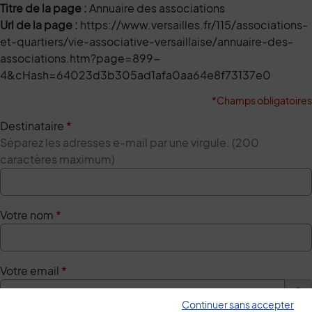
Titre de la page :
Annuaire des associations
Url de la page :
https://www.versailles.fr/115/associations-
et-quartiers/vie-associative-versaillaise/annuaire-des-
associations.htm?page=899-
4&cHash=64023d3b305ad1afa0aa64e8f73137e0
*Champs obligatoires
Destinataire
*
Séparez les adresses e-mail par une virgule. (200
caractères maximum)
Votre nom
*
Votre email
*
Continuer sans accepter