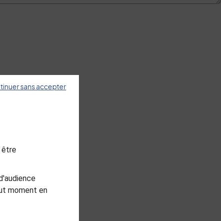
tinuer sans accepter
 être
d'audience
tout moment en