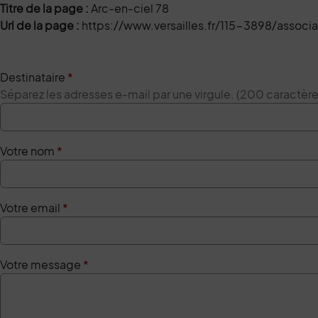
Titre de la page :
Arc-en-ciel 78
Url de la page :
https://www.versailles.fr/115-3898/associa
Destinataire
*
Séparez les adresses e-mail par une virgule. (200 caractè
Votre nom
*
Votre email
*
Votre message
*