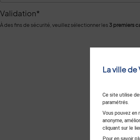
Validation
*
À des fins de sécurité, veuillez sélectionner les
3 premiers c
La ville d
Ce site utilise 
paramétrés.
Vous pouvez en r
anonyme, amélior
cliquant sur le l
Pour en savoir plu