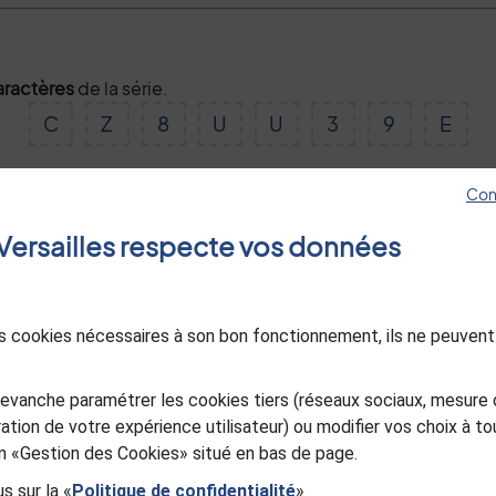
aractères
de la série.
C
Z
8
U
U
3
9
E
Con
Valider
e Versailles respecte vos données
des cookies nécessaires à son bon fonctionnement, ils ne peuvent
evanche paramétrer les cookies tiers (réseaux sociaux, mesure 
ation de votre expérience utilisateur) ou modifier vos choix à 
ien «Gestion des Cookies» situé en bas de page.
s sur la «
Politique de confidentialité
»