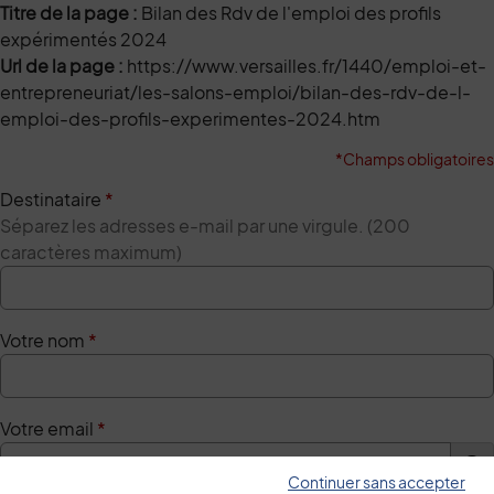
Titre de la page :
Bilan des Rdv de l'emploi des profils
expérimentés 2024
Url de la page :
https://www.versailles.fr/1440/emploi-et-
entrepreneuriat/les-salons-emploi/bilan-des-rdv-de-l-
emploi-des-profils-experimentes-2024.htm
*Champs obligatoires
Destinataire
*
Séparez les adresses e-mail par une virgule. (200
caractères maximum)
Votre nom
*
Votre email
*
Continuer sans accepter