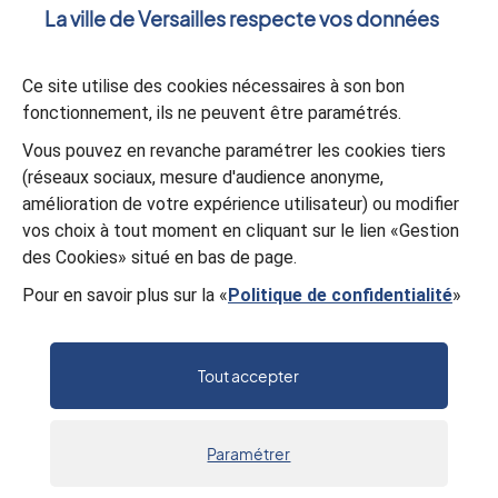
La ville de Versailles respecte vos données
Votre message
*
Ce site utilise des cookies nécessaires à son bon
fonctionnement, ils ne peuvent être paramétrés.
Validation
*
Vous pouvez en revanche paramétrer les cookies tiers
(réseaux sociaux, mesure d'audience anonyme,
À des fins de sécurité, veuillez sélectionner les
3 premiers
amélioration de votre expérience utilisateur) ou modifier
caractères
de la série.
vos choix à tout moment en cliquant sur le lien «Gestion
9
E
N
2
Y
N
D
W
des Cookies» situé en bas de page.
Pour en savoir plus sur la «
Politique de confidentialité
»
Valider
Tout accepter
Paramétrer