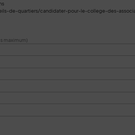
ns
seils-de-quartiers/candidater-pour-le-college-des-associ
res maximum)