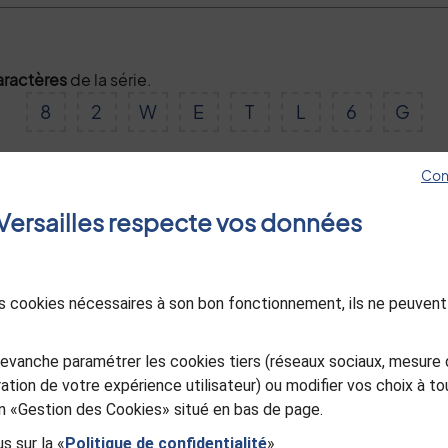
aractères
de la série.
8
2
W
E
T
L
6
G
Con
Valider
e Versailles respecte vos données
des cookies nécessaires à son bon fonctionnement, ils ne peuvent
evanche paramétrer les cookies tiers (réseaux sociaux, mesure 
ation de votre expérience utilisateur) ou modifier vos choix à 
ien «Gestion des Cookies» situé en bas de page.
s sur la «
Politique de confidentialité
»