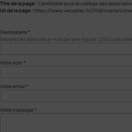
Titre de la page :
Candidater pour le collège des associatio
Url de la page :
https://www.versailles.fr/2158/mairie/con
Destinataire
*
Séparez les adresses e-mail par une virgule. (200 caractè
Votre nom
*
Votre email
*
Votre message
*