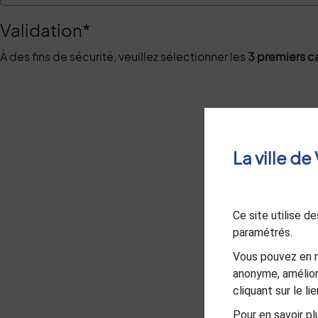
Validation
*
À des fins de sécurité, veuillez sélectionner les
3 premiers c
La ville d
Ce site utilise 
paramétrés.
Vous pouvez en r
anonyme, amélior
cliquant sur le l
Pour en savoir plu