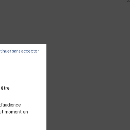
tinuer sans accepter
 être
d'audience
tout moment en