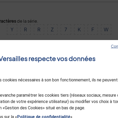
aractères
de la série.
Y
R
R
Z
7
K
F
W
Con
Valider
e Versailles respecte vos données
des cookies nécessaires à son bon fonctionnement, ils ne peuvent
evanche paramétrer les cookies tiers (réseaux sociaux, mesure 
ation de votre expérience utilisateur) ou modifier vos choix à 
ien «Gestion des Cookies» situé en bas de page.
s sur la «
Politique de confidentialité
»