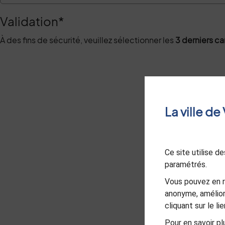
Validation
*
À des fins de sécurité, veuillez sélectionner les
3 derniers c
La ville d
Ce site utilise 
paramétrés.
Vous pouvez en r
anonyme, amélior
cliquant sur le l
Pour en savoir plu