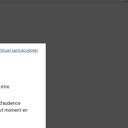
tinuer sans accepter
 être
d'audience
tout moment en