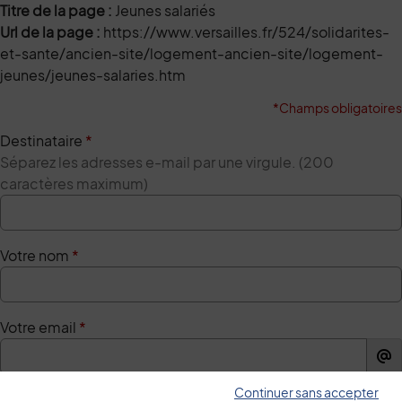
Titre de la page :
Jeunes salariés
Url de la page :
https://www.versailles.fr/524/solidarites-
et-sante/ancien-site/logement-ancien-site/logement-
jeunes/jeunes-salaries.htm
*Champs obligatoires
Destinataire
*
Séparez les adresses e-mail par une virgule. (200
caractères maximum)
Votre nom
*
Votre email
*
Continuer sans accepter
Votre message
*