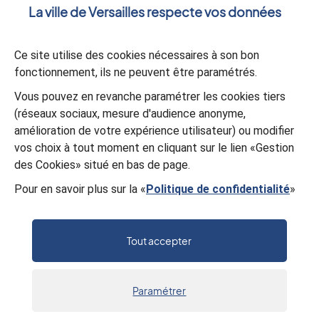
La ville de Versailles respecte vos données
Ce site utilise des cookies nécessaires à son bon
fonctionnement, ils ne peuvent être paramétrés.
Validation
*
Vous pouvez en revanche paramétrer les cookies tiers
À des fins de sécurité, veuillez sélectionner les
4 premiers
(réseaux sociaux, mesure d'audience anonyme,
caractères
de la série.
amélioration de votre expérience utilisateur) ou modifier
D
J
T
1
5
W
6
J
vos choix à tout moment en cliquant sur le lien «Gestion
des Cookies» situé en bas de page.
Pour en savoir plus sur la «
Politique de confidentialité
»
Valider
Tout accepter
Paramétrer