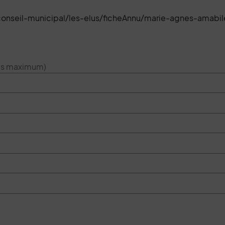
conseil-municipal/les-elus/ficheAnnu/marie-agnes-amabi
res maximum)