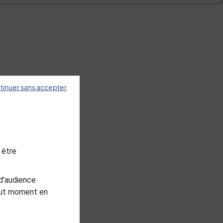
tinuer sans accepter
 être
d'audience
tout moment en