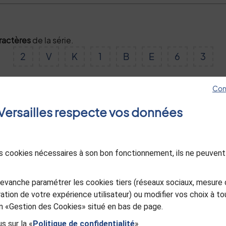
aractères
de la série.
2
V
K
1
B
E
6
3
Con
Valider
e Versailles respecte vos données
des cookies nécessaires à son bon fonctionnement, ils ne peuvent
evanche paramétrer les cookies tiers (réseaux sociaux, mesure 
ation de votre expérience utilisateur) ou modifier vos choix à 
ien «Gestion des Cookies» situé en bas de page.
s sur la «
Politique de confidentialité
»