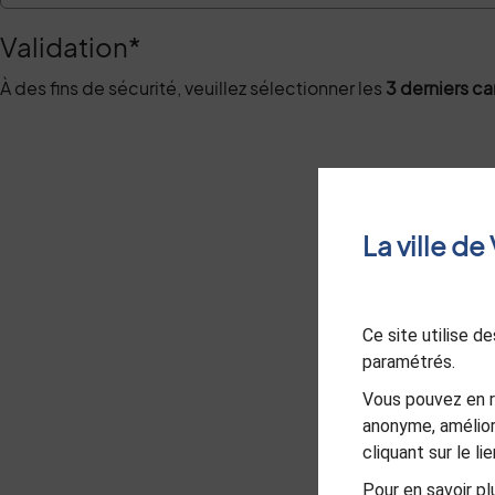
Validation
*
À des fins de sécurité, veuillez sélectionner les
3 derniers c
La ville d
Ce site utilise 
paramétrés.
Vous pouvez en r
anonyme, amélior
cliquant sur le l
Pour en savoir plu