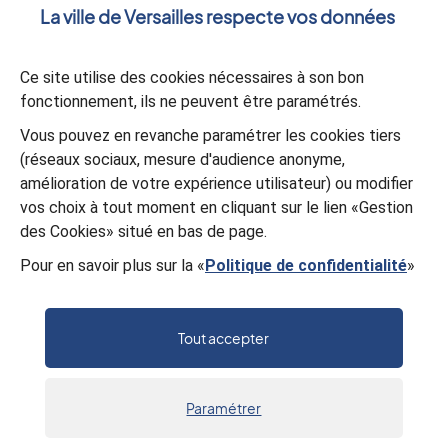
La ville de Versailles respecte vos données
Validation
*
Ce site utilise des cookies nécessaires à son bon
À des fins de sécurité, veuillez sélectionner les
3 premiers
fonctionnement, ils ne peuvent être paramétrés.
caractères
de la série.
Vous pouvez en revanche paramétrer les cookies tiers
A
E
5
E
7
Y
G
T
(réseaux sociaux, mesure d'audience anonyme,
amélioration de votre expérience utilisateur) ou modifier
vos choix à tout moment en cliquant sur le lien «Gestion
Valider
des Cookies» situé en bas de page.
Pour en savoir plus sur la «
Politique de confidentialité
»
Tout accepter
Paramétrer