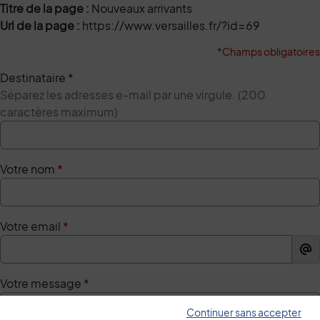
Titre de la page :
Nouveaux arrivants
Url de la page :
https://www.versailles.fr/?id=69
*Champs obligatoires
Destinataire
*
Séparez les adresses e-mail par une virgule. (200
caractères maximum)
Votre nom
*
Votre email
*
Votre message
*
Continuer sans accepter