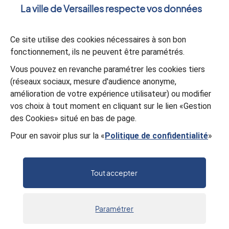
La ville de Versailles respecte vos données
Ce site utilise des cookies nécessaires à son bon
Validation
*
fonctionnement, ils ne peuvent être paramétrés.
À des fins de sécurité, veuillez sélectionner les
5 premiers
Vous pouvez en revanche paramétrer les cookies tiers
caractères
et le
dernier caractère
de la série.
(réseaux sociaux, mesure d'audience anonyme,
8
H
H
4
Z
K
7
Y
amélioration de votre expérience utilisateur) ou modifier
vos choix à tout moment en cliquant sur le lien «Gestion
des Cookies» situé en bas de page.
Valider
Pour en savoir plus sur la «
Politique de confidentialité
»
Tout accepter
Paramétrer