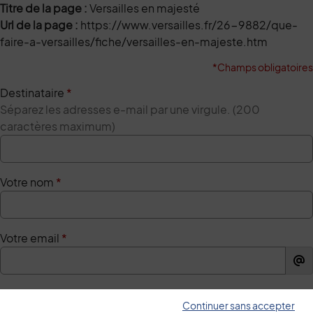
Titre de la page :
Versailles en majesté
Url de la page :
https://www.versailles.fr/26-9882/que-
faire-a-versailles/fiche/versailles-en-majeste.htm
*Champs obligatoires
Destinataire
*
Séparez les adresses e-mail par une virgule. (200
caractères maximum)
Votre nom
*
Votre email
*
Votre message
*
Continuer sans accepter