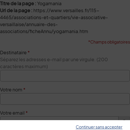
Titre de la page :
Yogamania
Url de la page :
https://www.versailles.fr/115-
4465/associations-et-quartiers/vie-associative-
versaillaise/annuaire-des-
associations/ficheAnnu/yogamania.htm
*Champs obligatoires
Destinataire
*
Séparez les adresses e-mail par une virgule. (200
caractères maximum)
Votre nom
*
Votre email
*
Continuer sans accepter