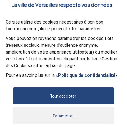
La ville de Versailles respecte vos données
Votre message
*
Ce site utilise des cookies nécessaires à son bon
fonctionnement, ils ne peuvent être paramétrés.
Validation
*
Vous pouvez en revanche paramétrer les cookies tiers
(réseaux sociaux, mesure d'audience anonyme,
À des fins de sécurité, veuillez sélectionner les
4 derniers
amélioration de votre expérience utilisateur) ou modifier
caractères
de la série.
vos choix à tout moment en cliquant sur le lien «Gestion
N
7
J
K
F
8
3
D
des Cookies» situé en bas de page.
Pour en savoir plus sur la «
Politique de confidentialité
»
Valider
Tout accepter
Paramétrer