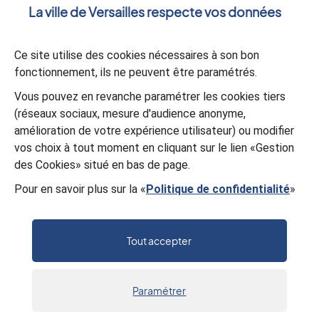
La ville de Versailles respecte vos données
Votre message
*
Ce site utilise des cookies nécessaires à son bon
fonctionnement, ils ne peuvent être paramétrés.
Validation
*
Vous pouvez en revanche paramétrer les cookies tiers
(réseaux sociaux, mesure d'audience anonyme,
À des fins de sécurité, veuillez sélectionner les
2 premiers
amélioration de votre expérience utilisateur) ou modifier
caractères
et les
2 derniers caractères
de la série.
vos choix à tout moment en cliquant sur le lien «Gestion
V
Y
Q
S
4
4
K
X
des Cookies» situé en bas de page.
Pour en savoir plus sur la «
Politique de confidentialité
»
Valider
Tout accepter
Paramétrer