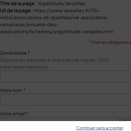
Titre de la page :
Yogattitude Versailles
Url de la page :
https://www.versailles.fr/115-
4466/associations-et-quartiers/vie-associative-
versaillaise/annuaire-des-
associations/ficheAnnu/yogattitude-versailles.htm
*Champs obligatoires
Destinataire
*
Séparez les adresses e-mail par une virgule. (200
caractères maximum)
Votre nom
*
Votre email
*
Continuer sans accepter