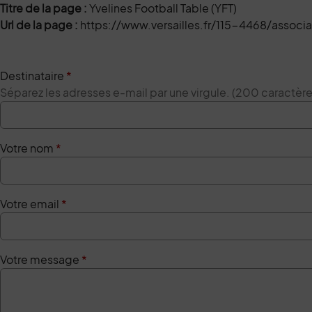
Titre de la page :
Yvelines Football Table (YFT)
Url de la page :
https://www.versailles.fr/115-4468/associa
Destinataire
*
Séparez les adresses e-mail par une virgule. (200 caractè
Votre nom
*
Votre email
*
Votre message
*