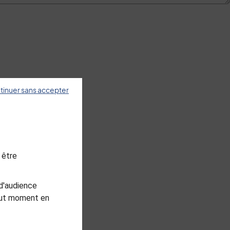
tinuer sans accepter
 être
d'audience
tout moment en