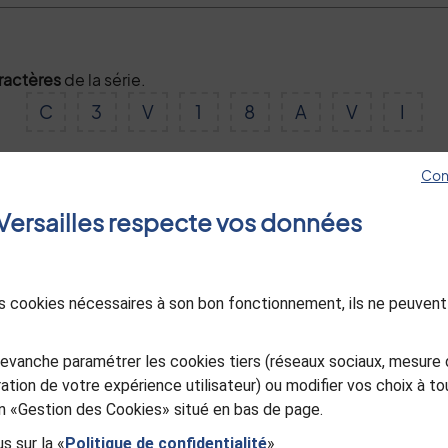
aractères
de la série.
C
3
V
1
8
A
V
I
Con
Valider
e Versailles respecte vos données
des cookies nécessaires à son bon fonctionnement, ils ne peuvent
evanche paramétrer les cookies tiers (réseaux sociaux, mesure 
ation de votre expérience utilisateur) ou modifier vos choix à 
ien «Gestion des Cookies» situé en bas de page.
s sur la «
Politique de confidentialité
»