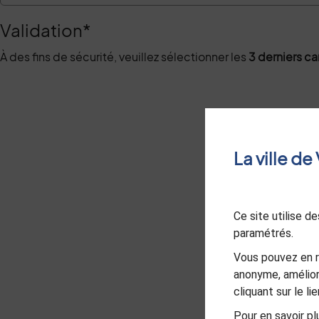
Validation
*
À des fins de sécurité, veuillez sélectionner les
3 derniers c
La ville d
Ce site utilise 
paramétrés.
Vous pouvez en r
anonyme, amélior
cliquant sur le l
Pour en savoir plu