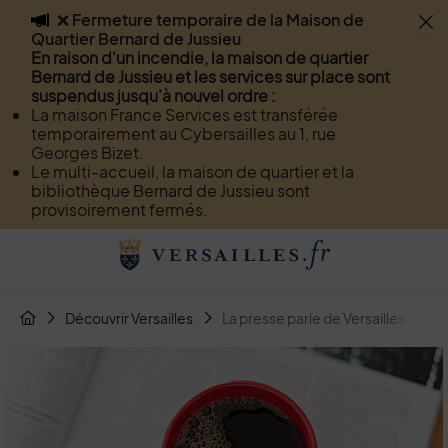
❌ Fermeture temporaire de la Maison de
Flash info
Quartier Bernard de Jussieu
Menu
Recherche
Page de contact
Contenu
En raison d'un incendie, la maison de quartier
Bernard de Jussieu et les services sur place sont
suspendus jusqu'à nouvel ordre :
La maison France Services est transférée
temporairement au Cybersailles au 1, rue
Georges Bizet.
Le multi-accueil, la maison de quartier et la
bibliothèque Bernard de Jussieu sont
provisoirement fermés.
Menu de raccourcis
Retour à l'accueil
Fil d'Arianne de la page
Découvrir Versailles
La presse parle de Versailles
Page d'accueil du site
Image d'illustration de La presse parle de Versailles