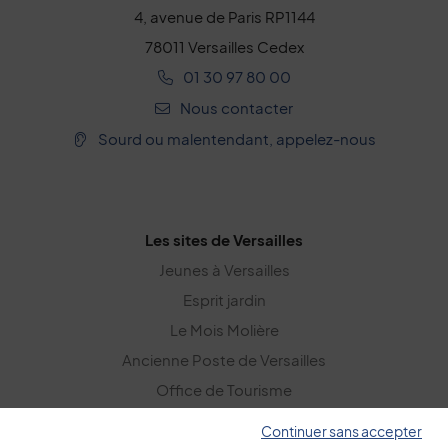
4, avenue de Paris RP1144
78011 Versailles Cedex
01 30 97 80 00
Nous contacter
Sourd ou malentendant, appelez-nous
Les sites de Versailles
Jeunes à Versailles
Esprit jardin
Le Mois Molière
Ancienne Poste de Versailles
Office de Tourisme
Versailles Grand Parc
Continuer sans accepter