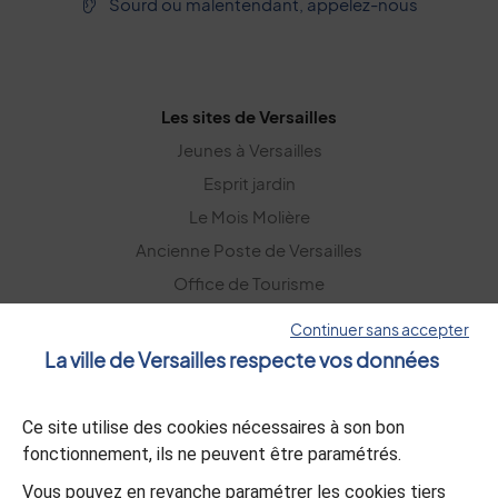
Sourd ou malentendant, appelez-nous
Les sites de Versailles
Jeunes à Versailles
Esprit jardin
Le Mois Molière
Ancienne Poste de Versailles
Office de Tourisme
Versailles Grand Parc
Continuer sans accepter
La ville de Versailles respecte vos données
La lettre d’information
Ce site utilise des cookies nécessaires à son bon
S’abonner
fonctionnement, ils ne peuvent être paramétrés.
Vous pouvez en revanche paramétrer les cookies tiers