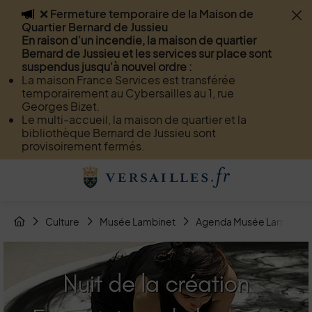
❌ Fermeture temporaire de la Maison de
Flash info
Quartier Bernard de Jussieu
Menu
Recherche
Page de contact
Contenu
En raison d'un incendie, la maison de quartier
Bernard de Jussieu et les services sur place sont
suspendus jusqu'à nouvel ordre :
La maison France Services est transférée
temporairement au Cybersailles au 1, rue
Georges Bizet.
Le multi-accueil, la maison de quartier et la
bibliothèque Bernard de Jussieu sont
provisoirement fermés.
Menu de raccourcis
Retour à l'accueil
Fil d'Arianne de la page
Culture
Musée Lambinet
Agenda Musée Lambinet
Page d'accueil du site
Image d'illustration de Nuit de la Création