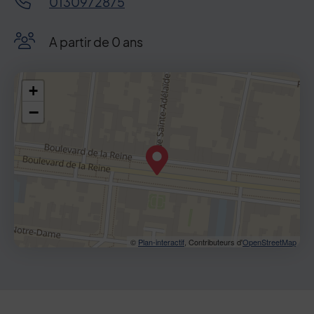
0130972875
A partir de 0 ans
48.809333,2.130067
+
−
©
Plan-interactif
, Contributeurs d'
OpenStreetMap