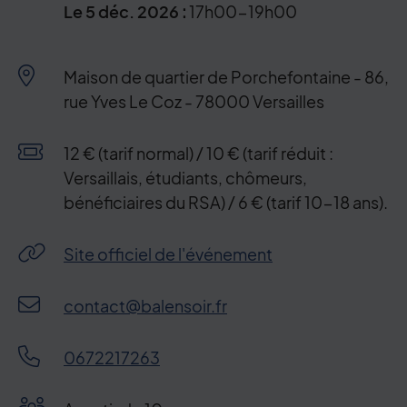
Le
5
déc.
2026
:
17h00-19h00
Le
23
janv.
2027
:
17h00-19h00
Maison de quartier de Porchefontaine - 86,
Le
30
janv.
2027
:
17h00-19h00
rue Yves Le Coz - 78000 Versailles
Le
6
févr.
2027
:
17h00-19h00
Le
27
févr.
2027
:
17h00-19h00
Condition de participation
12 € (tarif normal) / 10 € (tarif réduit :
Versaillais, étudiants, chômeurs,
Le
6
mars
2027
:
17h00-19h00
bénéficiaires du RSA) / 6 € (tarif 10-18 ans).
Le
13
mars
2027
:
17h00-19h00
Le
24
avr.
2027
:
17h00-19h00
Site officiel de l'événement
Le
1
mai
2027
:
17h00-19h00
contact@balensoir.fr
Le
22
mai
2027
:
17h00-19h00
Le
29
mai
2027
:
17h00-19h00
0672217263
Dates passées