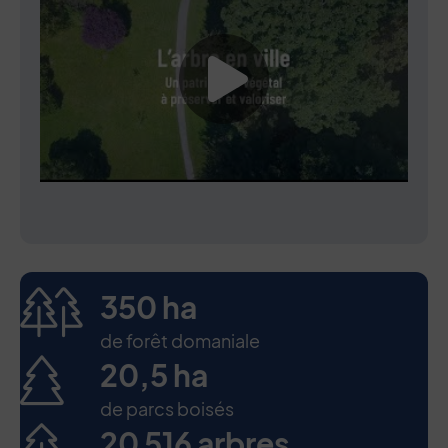
Lancer la vide
350 ha
de forêt domaniale
20,5 ha
de parcs boisés
20 516 arbres