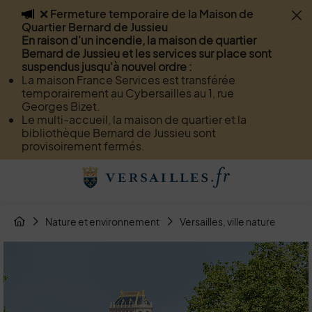
❌ Fermeture temporaire de la Maison de
Flash info
Quartier Bernard de Jussieu
Menu
Recherche
Page de contact
Contenu
En raison d'un incendie, la maison de quartier
Bernard de Jussieu et les services sur place sont
suspendus jusqu'à nouvel ordre :
La maison France Services est transférée
temporairement au Cybersailles au 1, rue
Georges Bizet.
Le multi-accueil, la maison de quartier et la
bibliothèque Bernard de Jussieu sont
provisoirement fermés.
Menu de raccourcis
Retour à l'accueil
Fil d'Arianne de la page
Nature et environnement
Versailles, ville nature
Pla
Page d'accueil du site
Image d'illustration de Plan Arbres