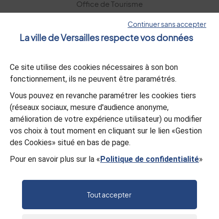
Office de Tourisme
Versailles Grand Parc
Continuer sans accepter
La ville de Versailles respecte vos données
La lettre d’information
Ce site utilise des cookies nécessaires à son bon
S’abonner
fonctionnement, ils ne peuvent être paramétrés.
Vous pouvez en revanche paramétrer les cookies tiers
L’appli Versailles
(réseaux sociaux, mesure d'audience anonyme,
amélioration de votre expérience utilisateur) ou modifier
vos choix à tout moment en cliquant sur le lien «Gestion
Télécharger
des Cookies» situé en bas de page.
Pour en savoir plus sur la «
Politique de confidentialité
»
© Mairie de Versailles
Politique de confidentialité
Gestion des cookies
Mentions légales
Plan du site
Tout accepter
Accessibilité : partiellement conforme