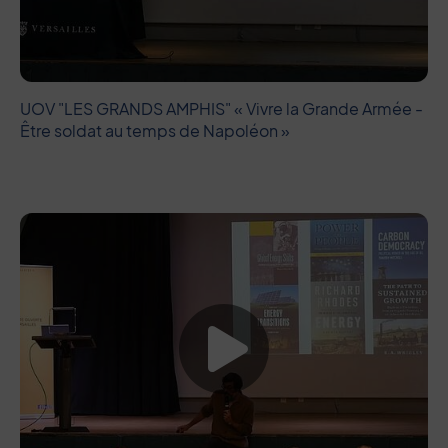
UOV "LES GRANDS AMPHIS" « Vivre la Grande Armée -
Être soldat au temps de Napoléon »
Lancer la vide