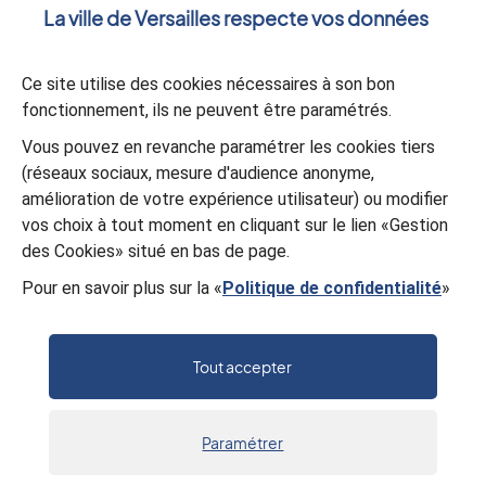
La ville de Versailles respecte vos données
Ce site utilise des cookies nécessaires à son bon
Lancer la vide
fonctionnement, ils ne peuvent être paramétrés.
Vous pouvez en revanche paramétrer les cookies tiers
(réseaux sociaux, mesure d'audience anonyme,
amélioration de votre expérience utilisateur) ou modifier
vos choix à tout moment en cliquant sur le lien «Gestion
des Cookies» situé en bas de page.
UOV - FLE - PODCAST VIDÉO #2 - "Les nombres"
Pour en savoir plus sur la «
Politique de confidentialité
»
Tout accepter
Paramétrer
Accueil
Recherche
Menu
Actus
Sortir