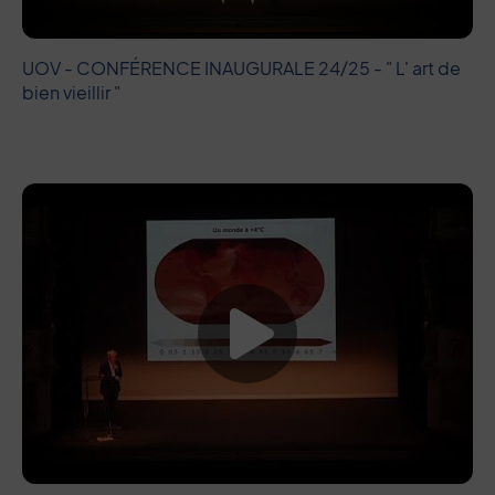
UOV - CONFÉRENCE INAUGURALE 24/25 - " L' art de
bien vieillir "
Lancer la vide