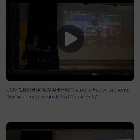
Lancer la vide
UOV "LES GRANDS AMPHIS" Isabelle Facon présentre
"Russie - Turquie, un défi à l’Occident ?"