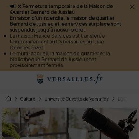
❌ Fermeture temporaire de la Maison de
Flash info
Quartier Bernard de Jussieu
Menu
Recherche
Page de contact
Contenu
En raison d'un incendie, la maison de quartier
Bernard de Jussieu et les services sur place sont
suspendus jusqu'à nouvel ordre :
La maison France Services est transférée
temporairement au Cybersailles au 1, rue
Georges Bizet.
Le multi-accueil, la maison de quartier et la
bibliothèque Bernard de Jussieu sont
provisoirement fermés.
Menu de raccourcis
Retour à l'accueil
Fil d'Arianne de la page
Culture
Université Ouverte de Versailles
L'UOV en 
Page d'accueil du site
Image d'illustration de L'UOV en numérique