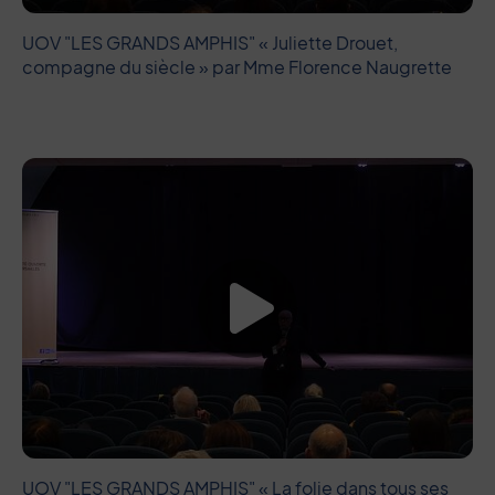
UOV "LES GRANDS AMPHIS" « Juliette Drouet,
compagne du siècle » par Mme Florence Naugrette
Lancer la vide
UOV "LES GRANDS AMPHIS" « La folie dans tous ses