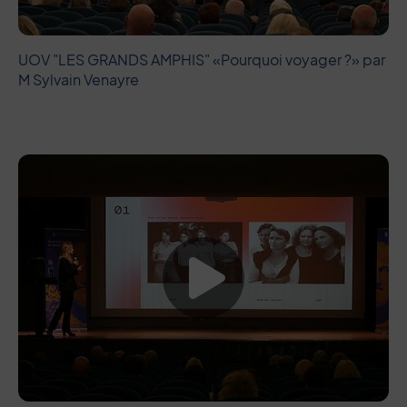
UOV "LES GRANDS AMPHIS" «Pourquoi voyager ?» par
M Sylvain Venayre
Lancer la vide