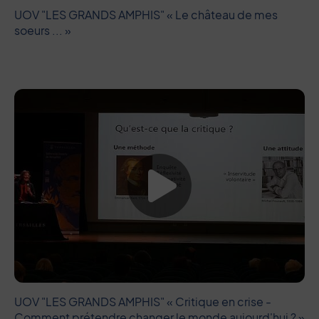
UOV "LES GRANDS AMPHIS" « Le château de mes
soeurs ... »
Lancer la vide
UOV "LES GRANDS AMPHIS" « Critique en crise -
Comment prétendre changer le monde aujourd'hui ? »