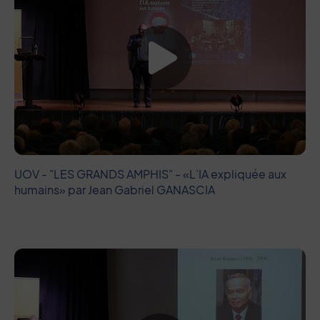
Lancer la vide
UOV - "LES GRANDS AMPHIS" - «L’IA expliquée aux
humains» par Jean Gabriel GANASCIA