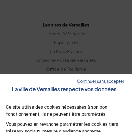
Les sites de Versailles
Jeunes à Versailles
Esprit jardin
Le Mois Molière
Ancienne Poste de Versailles
Office de Tourisme
Versailles Grand Parc
Continuer sans accepter
La ville de Versailles respecte vos données
La lettre d’information
Ce site utilise des cookies nécessaires à son bon
S’abonner
fonctionnement, ils ne peuvent être paramétrés.
Vous pouvez en revanche paramétrer les cookies tiers
L’appli Versailles
(réseaux sociaux, mesure d'audience anonyme,