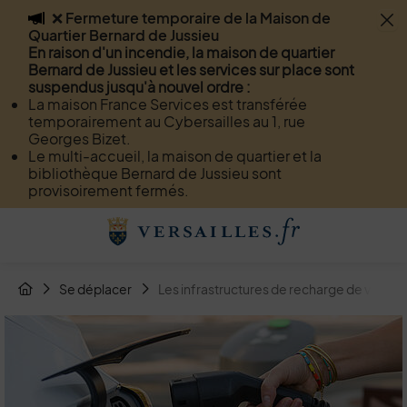
❌ Fermeture temporaire de la Maison de
Flash info
Quartier Bernard de Jussieu
Menu
Recherche
Page de contact
Contenu
En raison d'un incendie, la maison de quartier
Bernard de Jussieu et les services sur place sont
suspendus jusqu'à nouvel ordre :
La maison France Services est transférée
temporairement au Cybersailles au 1, rue
Georges Bizet.
Le multi-accueil, la maison de quartier et la
bibliothèque Bernard de Jussieu sont
provisoirement fermés.
Menu de raccourcis
Retour à l'accueil
Fil d'Arianne de la page
Se déplacer
Les infrastructures de recharge de véhicul
Page d'accueil du site
Image d'illustration de Les infrastructures de recharge de v