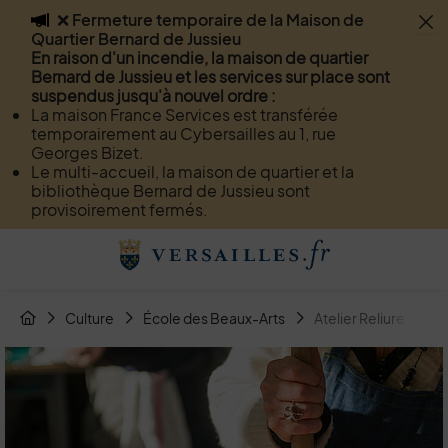
❌ Fermeture temporaire de la Maison de
Flash info
Quartier Bernard de Jussieu
Menu
Recherche
Page de contact
Contenu
En raison d'un incendie, la maison de quartier
Bernard de Jussieu et les services sur place sont
suspendus jusqu'à nouvel ordre :
La maison France Services est transférée
temporairement au Cybersailles au 1, rue
Georges Bizet.
Le multi-accueil, la maison de quartier et la
bibliothèque Bernard de Jussieu sont
provisoirement fermés.
Menu de raccourcis
Retour à l'accueil
Fil d'Arianne de la page
Culture
École des Beaux-Arts
Atelier Reliure
Page d'accueil du site
Image d'illustration de Atelier Reliure