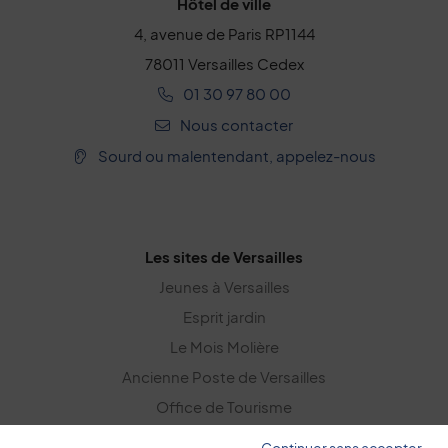
Hôtel de ville
4, avenue de Paris RP1144
78011 Versailles Cedex
01 30 97 80 00
Nous contacter
Sourd ou malentendant, appelez-nous
Les sites de Versailles
Jeunes à Versailles
Esprit jardin
Le Mois Molière
Ancienne Poste de Versailles
Office de Tourisme
Versailles Grand Parc