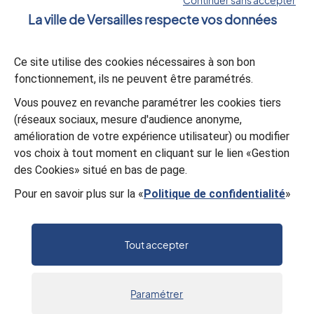
Continuer sans accepter
La ville de Versailles respecte vos données
La lettre d’information
Ce site utilise des cookies nécessaires à son bon
S’abonner
fonctionnement, ils ne peuvent être paramétrés.
Vous pouvez en revanche paramétrer les cookies tiers
L’appli Versailles
(réseaux sociaux, mesure d'audience anonyme,
amélioration de votre expérience utilisateur) ou modifier
Télécharger
vos choix à tout moment en cliquant sur le lien «Gestion
des Cookies» situé en bas de page.
Pour en savoir plus sur la «
Politique de confidentialité
»
© Mairie de Versailles
Politique de confidentialité
Gestion des cookies
Mentions légales
Plan du site
Tout accepter
Accessibilité : partiellement conforme
Paramétrer
Accueil
Recherche
Menu
Actus
Sortir