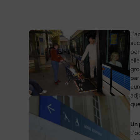
L'a
auc
per
ell
gro
par
eur
adj
que
Un 
L'o