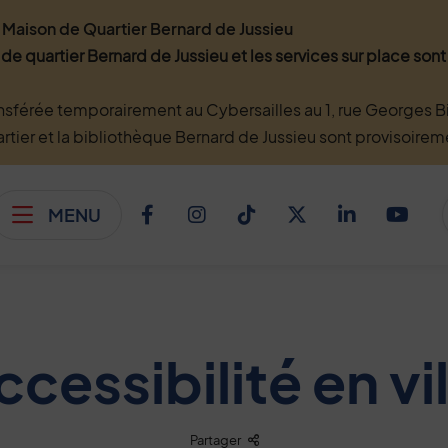
Maison de Quartier Bernard de Jussieu
 de quartier Bernard de Jussieu et les services sur place so
nsférée temporairement au Cybersailles au 1, rue Georges Bi
artier et la bibliothèque Bernard de Jussieu sont provisoire
MENU
Afficher le menu
Facebook
Instagram
TikTok
Twitter
Linkedi
You
ccessibilité en vil
Liste des liens de partage
Partager