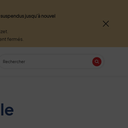
nt suspendus jusqu'à nouvel
zet.
ment fermés.
Recherche
(Mot(s) clés de minimum 3 caractères)
Recherche
n
tube
le