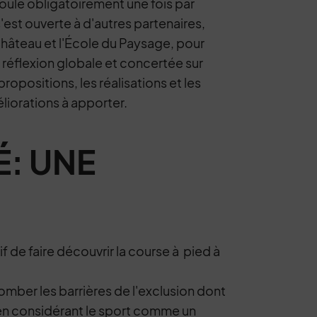
oule obligatoirement une fois par
s'est ouverte à d'autres partenaires,
Château et l'École du Paysage, pour
 réflexion globale et concertée sur
propositions, les réalisations et les
liorations à apporter.
É: UNE
f de faire découvrir la course à pied à
omber les barrières de l'exclusion dont
en considérant le sport comme un