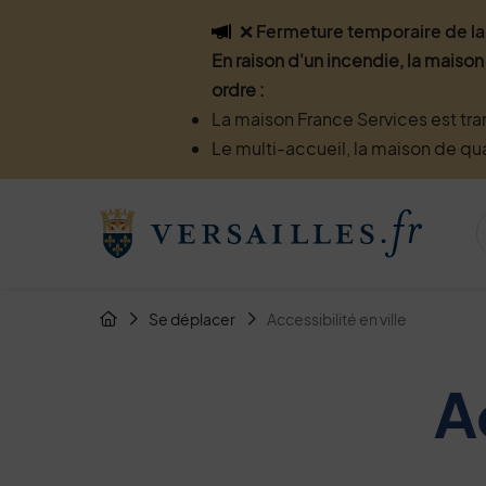
Flash info
❌ Fermeture temporaire de la 
En raison d'un incendie, la maison
ordre :
La maison France Services est tra
Le multi-accueil, la maison de qu
Menu de raccourcis
Retour à l'accueil
Fil d'Arianne de la page
Se déplacer
Accessibilité en ville
Page d'accueil du site
A