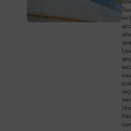
iti
Tou
en 
acc
sit
qua
Loui
lan
loc
ceu
pol
reç
Ver
l'In
Par
com