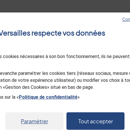
Con
Hôtel de ville
Les sites de Versa
e Versailles respecte vos données
4, avenue de Paris RP1144
Jeunes à Versaille
78011 Versailles Cedex
Esprit jardin
01 30 97 80 00
Le Mois Molière
des cookies nécessaires à son bon fonctionnement, ils ne peuvent
Ancienne Poste d
Nous contacter
in
utube
Versailles
Sourd ou malentendant, appelez-
evanche paramétrer les cookies tiers (réseaux sociaux, mesure 
Office de Touris
nous
ation de votre expérience utilisateur) ou modifier vos choix à 
Versailles Grand P
ien «Gestion des Cookies» situé en bas de page.
s sur la «
Politique de confidentialité
»
Paramétrer
Tout accepter
entialité
Gestion des cookies
Mentions légales
Plan du s