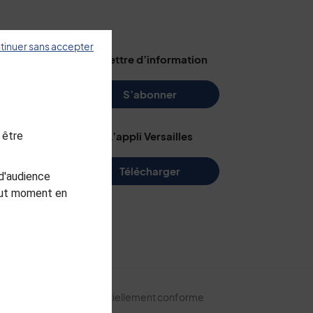
tinuer sans accepter
illes
La lettre d’information
s
S’abonner
 être
L’appli Versailles
e
Télécharger
d'audience
me
tout moment en
arc
ite
Accessibilité : partiellement conforme