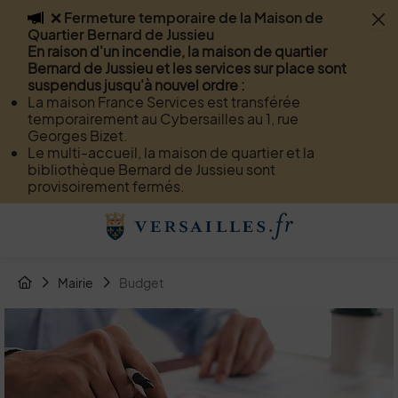
❌ Fermeture temporaire de la Maison de
Flash info
Quartier Bernard de Jussieu
Menu
Recherche
Page de contact
Contenu
En raison d'un incendie, la maison de quartier
Bernard de Jussieu et les services sur place sont
suspendus jusqu'à nouvel ordre :
La maison France Services est transférée
temporairement au Cybersailles au 1, rue
Georges Bizet.
Le multi-accueil, la maison de quartier et la
bibliothèque Bernard de Jussieu sont
provisoirement fermés.
Menu de raccourcis
Retour à l'accueil
Fil d'Arianne de la page
Mairie
Budget
Page d'accueil du site
Image d'illustration de Budget