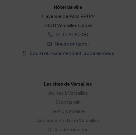
Hôtel de ville
4, avenue de Paris RP1144
78011 Versailles Cedex
01 30 97 80 00
Nous contacter
Sourd ou malentendant, appelez-nous
Les sites de Versailles
Jeunes à Versailles
Esprit jardin
Le Mois Molière
Ancienne Poste de Versailles
Office de Tourisme