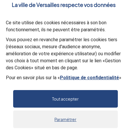
0 : colonne centrale + page sommaire
La ville de Versailles respecte vos données
Ce site utilise des cookies nécessaires à son bon
fonctionnement, ils ne peuvent être paramétrés.
Vous pouvez en revanche paramétrer les cookies tiers
(réseaux sociaux, mesure d'audience anonyme,
amélioration de votre expérience utilisateur) ou modifier
vos choix à tout moment en cliquant sur le lien «Gestion
des Cookies» situé en bas de page.
Pour en savoir plus sur la «
Politique de confidentialité
»
Résidences artistiques
Tout accepter
La Ville soutient et promeut le spectacle
vivant et les écritures à travers 12 compagnies
en résidence.
Paramétrer
Accueil
Recherche
Menu
Actus
Sortir