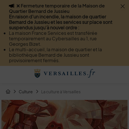
❌ Fermeture temporaire de la Maison de
Flash info
Quartier Bernard de Jussieu
Menu
Recherche
Page de contact
Contenu
En raison d'un incendie, la maison de quartier
Bernard de Jussieu et les services sur place sont
suspendus jusqu'à nouvel ordre :
La maison France Services est transférée
temporairement au Cybersailles au 1, rue
Georges Bizet.
Le multi-accueil, la maison de quartier et la
bibliothèque Bernard de Jussieu sont
provisoirement fermés.
Menu de raccourcis
Retour à l'accueil
Fil d'Arianne de la page
Culture
La culture à Versailles
Page d'accueil du site
Image d'illustration de La culture à Versailles