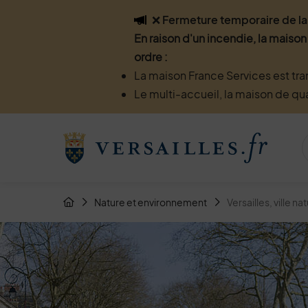
Flash info
❌ Fermeture temporaire de la 
En raison d'un incendie, la maison
ordre :
La maison France Services est tra
Le multi-accueil, la maison de qu
Menu de raccourcis
Retour à l'accueil
Fil d'Arianne de la page
Nature et environnement
Versailles, ville na
Page d'accueil du site
Image d'illustration de Versailles, ville nature