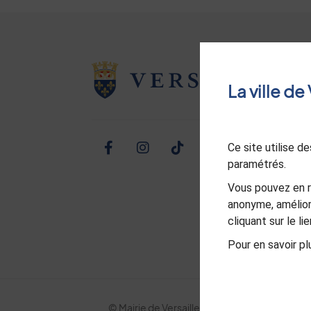
La ville d
Ce site utilise 
Facebook
Instagram
TikTok
Twitter
Linked
Yo
paramétrés.
Vous pouvez en r
anonyme, amélior
cliquant sur le l
Pour en savoir plu
© Mairie de Versailles
Politique de confid