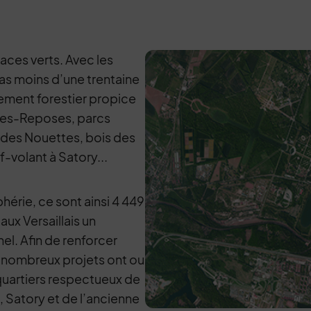
aces verts. Avec les
as moins d’une trentaine
nement forestier propice
sses-Reposes, parcs
u des Nouettes, bois des
f-volant à Satory...
hérie, ce sont ainsi 4 449
aux Versaillais un
el. Afin de renforcer
 de nombreux projets ont ou
 quartiers respectueux de
, Satory et de l’ancienne