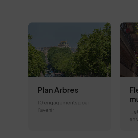
0 : colonne centrale + page sommaire
Plan Arbres
Fl
mu
10 engagements pour
l'avenir
… e
en v