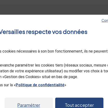
Con
Hôtel de ville
Les sites de Versa
e Versailles respecte vos données
4, avenue de Paris RP1144
Jeunes à Versaille
78011 Versailles Cedex
Esprit jardin
01 30 97 80 00
Le Mois Molière
des cookies nécessaires à son bon fonctionnement, ils ne peuvent
Ancienne Poste d
Nous contacter
in
utube
Versailles
Sourd ou malentendant, appelez-
evanche paramétrer les cookies tiers (réseaux sociaux, mesure 
Office de Touris
nous
ation de votre expérience utilisateur) ou modifier vos choix à 
Versailles Grand P
ien «Gestion des Cookies» situé en bas de page.
s sur la «
Politique de confidentialité
»
Paramétrer
Tout accepter
entialité
Gestion des cookies
Mentions légales
Plan du s