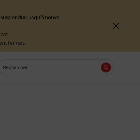
nt suspendus jusqu'à nouvel
zet.
ment fermés.
Recherche
(Mot(s) clés de minimum 3 caractères)
Recherche
n
tube