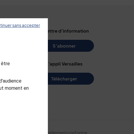
tinuer sans accepter
illes
La lettre d’information
s
S’abonner
L’appli Versailles
 être
e
Télécharger
d'audience
me
tout moment en
arc
ite
Accessibilité : partiellement conforme