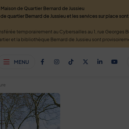
Maison de Quartier Bernard de Jussieu
 de quartier Bernard de Jussieu et les services sur place so
nsférée temporairement au Cybersailles au 1, rue Georges Bi
artier et la bibliothèque Bernard de Jussieu sont provisoire
MENU
Afficher le menu
Facebook
Instagram
TikTok
Twitter
Linkedi
You
ture