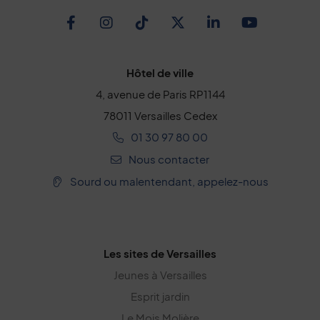
Facebook
Instagram
TikTok
Twitter
Linkedin
Youtub
Hôtel de ville
4, avenue de Paris RP1144
78011 Versailles Cedex
01 30 97 80 00
Nous contacter
Sourd ou malentendant, appelez-nous
Les sites de Versailles
Jeunes à Versailles
Esprit jardin
Le Mois Molière