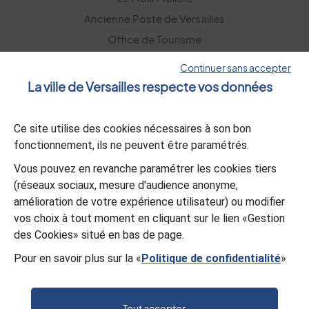
Ancienne Poste de Versailles
Office de Tourisme
Versailles Grand Parc
Continuer sans accepter
La ville de Versailles respecte vos données
La lettre d’information
Ce site utilise des cookies nécessaires à son bon
S’abonner
fonctionnement, ils ne peuvent être paramétrés.
Vous pouvez en revanche paramétrer les cookies tiers
L’appli Versailles
(réseaux sociaux, mesure d'audience anonyme,
amélioration de votre expérience utilisateur) ou modifier
Télécharger
vos choix à tout moment en cliquant sur le lien «Gestion
des Cookies» situé en bas de page.
Pour en savoir plus sur la «
Politique de confidentialité
»
© Mairie de Versailles
Politique de confidentialité
Gestion des cookies
Mentions légales
Plan du site
Tout accepter