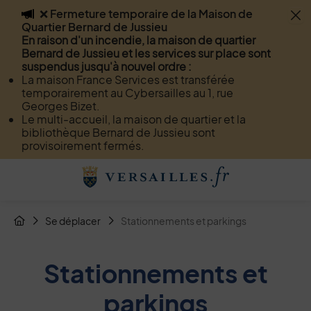
❌ Fermeture temporaire de la Maison de
Flash info
Quartier Bernard de Jussieu
Menu
Recherche
Page de contact
Contenu
En raison d'un incendie, la maison de quartier
Bernard de Jussieu et les services sur place sont
suspendus jusqu'à nouvel ordre :
La maison France Services est transférée
temporairement au Cybersailles au 1, rue
Georges Bizet.
Le multi-accueil, la maison de quartier et la
bibliothèque Bernard de Jussieu sont
provisoirement fermés.
Menu de raccourcis
Retour à l'accueil
Fil d'Arianne de la page
Se déplacer
Stationnements et parkings
Page d'accueil du site
Stationnements et
parkings