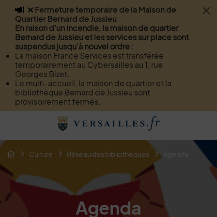
❌ Fermeture temporaire de la Maison de
Flash info
Quartier Bernard de Jussieu
Menu
Recherche
Page de contact
Contenu
En raison d'un incendie, la maison de quartier
Bernard de Jussieu et les services sur place sont
suspendus jusqu'à nouvel ordre :
La maison France Services est transférée
temporairement au Cybersailles au 1, rue
Georges Bizet.
Le multi-accueil, la maison de quartier et la
bibliothèque Bernard de Jussieu sont
provisoirement fermés.
Menu de raccourcis
Retour à l'accueil
Fil d'Arianne de la page
Culture
Réseau des bibliothèques
Agenda
Page d'accueil du site
Agenda