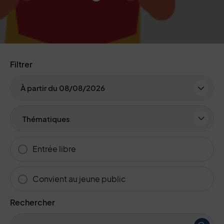
Filtrer
Date
À partir du 08/08/2026
Thème
Entrée libre
Convient au jeune public
Recherche par mots-clés
Rechercher
(Mot(s) clés de minimum 3 caractères)