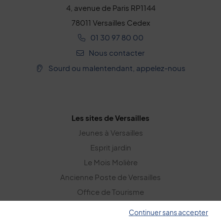
4, avenue de Paris RP1144
78011 Versailles Cedex
01 30 97 80 00
Nous contacter
Sourd ou malentendant, appelez-nous
Les sites de Versailles
Jeunes à Versailles
Esprit jardin
Le Mois Molière
Ancienne Poste de Versailles
Office de Tourisme
Versailles Grand Parc
Continuer sans accepter