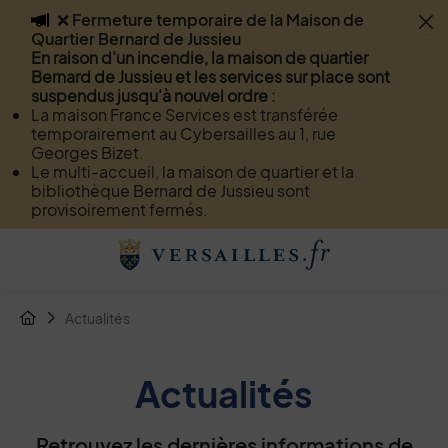
❌ Fermeture temporaire de la Maison de
Flash info
Quartier Bernard de Jussieu
Menu
Recherche
Page de contact
Contenu
En raison d'un incendie, la maison de quartier
Bernard de Jussieu et les services sur place sont
suspendus jusqu'à nouvel ordre :
La maison France Services est transférée
temporairement au Cybersailles au 1, rue
Georges Bizet.
Le multi-accueil, la maison de quartier et la
bibliothèque Bernard de Jussieu sont
provisoirement fermés.
Menu de raccourcis
Retour à l'accueil
Fil d'Arianne de la page
Actualités
Page d'accueil du site
Actualités
Retrouvez les dernières informations de