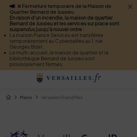
❌ Fermeture temporaire de la Maison de
Flash info
Quartier Bernard de Jussieu
Menu
Recherche
Page de contact
Contenu
En raison d'un incendie, la maison de quartier
Bernard de Jussieu et les services sur place sont
suspendus jusqu'à nouvel ordre :
La maison France Services est transférée
temporairement au Cybersailles au 1, rue
Georges Bizet.
Le multi-accueil, la maison de quartier et la
bibliothèque Bernard de Jussieu sont
provisoirement fermés.
Menu de raccourcis
Retour à l'accueil
Fil d'Arianne de la page
Mairie
Versailles Grand Parc
Page d'accueil du site
Image d'illustration de Versailles Grand Parc