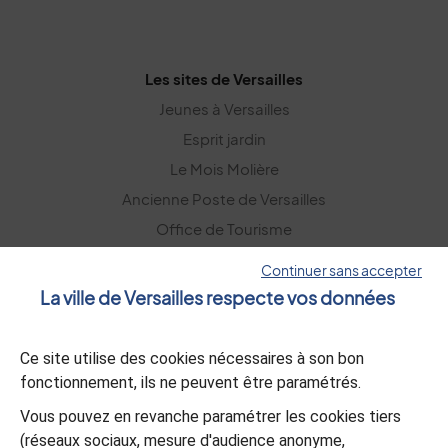
Les sites de Versailles
Jeunes à Versailles
Esprit jardin
Le Mois Molière
Ancienne Poste de Versailles
Office de Tourisme
Versailles Grand Parc
Continuer sans accepter
La ville de Versailles respecte vos données
La lettre d’information
Ce site utilise des cookies nécessaires à son bon
S’abonner
fonctionnement, ils ne peuvent être paramétrés.
Vous pouvez en revanche paramétrer les cookies tiers
L’appli Versailles
(réseaux sociaux, mesure d'audience anonyme,