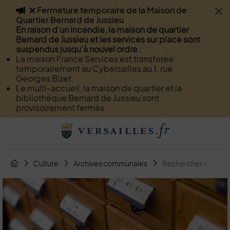
❌ Fermeture temporaire de la Maison de
Flash info
Quartier Bernard de Jussieu
Menu
Recherche
Page de contact
Contenu
En raison d'un incendie, la maison de quartier
Bernard de Jussieu et les services sur place sont
suspendus jusqu'à nouvel ordre :
La maison France Services est transférée
temporairement au Cybersailles au 1, rue
Georges Bizet.
Le multi-accueil, la maison de quartier et la
bibliothèque Bernard de Jussieu sont
provisoirement fermés.
Menu de raccourcis
Retour à l'accueil
Fil d'Arianne de la page
Culture
Archives communales
Rechercher et consu
Page d'accueil du site
Image d'illustration de Rechercher et consulter