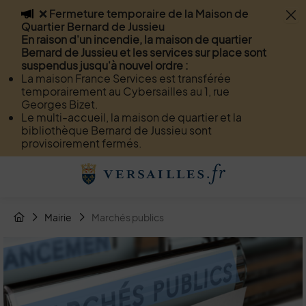
❌ Fermeture temporaire de la Maison de
Flash info
Quartier Bernard de Jussieu
Menu
Recherche
Page de contact
Contenu
En raison d'un incendie, la maison de quartier
Bernard de Jussieu et les services sur place sont
suspendus jusqu'à nouvel ordre :
La maison France Services est transférée
temporairement au Cybersailles au 1, rue
Georges Bizet.
Le multi-accueil, la maison de quartier et la
bibliothèque Bernard de Jussieu sont
provisoirement fermés.
Menu de raccourcis
Retour à l'accueil
Fil d'Arianne de la page
Mairie
Marchés publics
Page d'accueil du site
Image d'illustration de Marchés publics