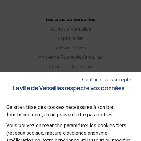
Les sites de Versailles
Jeunes à Versailles
Esprit jardin
Le Mois Molière
Ancienne Poste de Versailles
Office de Tourisme
Versailles Grand Parc
Continuer sans accepter
La ville de Versailles respecte vos données
La lettre d’information
Ce site utilise des cookies nécessaires à son bon
S’abonner
fonctionnement, ils ne peuvent être paramétrés.
Vous pouvez en revanche paramétrer les cookies tiers
L’appli Versailles
(réseaux sociaux, mesure d'audience anonyme,
amélioration de votre expérience utilisateur) ou modifier