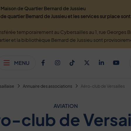
Maison de Quartier Bernard de Jussieu
 de quartier Bernard de Jussieu et les services sur place so
nsférée temporairement au Cybersailles au 1, rue Georges Bi
artier et la bibliothèque Bernard de Jussieu sont provisoire
MENU
Afficher le menu
Facebook
Instagram
TikTok
Twitter
Linkedi
You
saillaise
Annuaire des associations
Aéro-club de Versailles
AVIATION
o-club de Versai