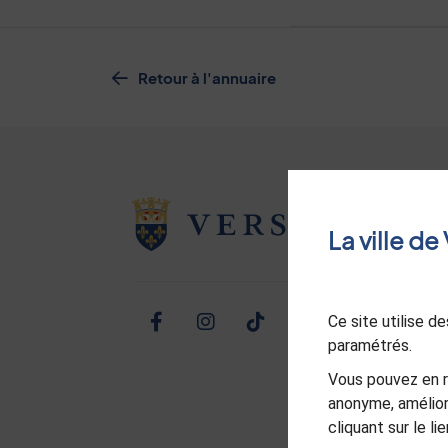
Retour à l'annuaire
La ville d
Ce site utilise 
Facebook
Instagram
TikTok
Twitter
Linked
Yo
paramétrés.
Vous pouvez en r
anonyme, amélior
cliquant sur le l