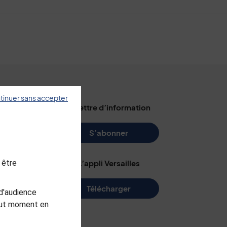
tinuer sans accepter
illes
La lettre d’information
s
S’abonner
 être
L’appli Versailles
e
Télécharger
d'audience
me
tout moment en
arc