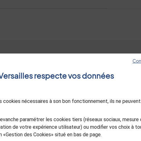
Con
Hôtel de ville
Les sites de Versa
e Versailles respecte vos données
4, avenue de Paris RP1144
Jeunes à Versaille
78011 Versailles Cedex
Esprit jardin
01 30 97 80 00
Le Mois Molière
des cookies nécessaires à son bon fonctionnement, ils ne peuvent
Ancienne Poste d
Nous contacter
in
utube
Versailles
Sourd ou malentendant, appelez-
evanche paramétrer les cookies tiers (réseaux sociaux, mesure 
Office de Touris
nous
ation de votre expérience utilisateur) ou modifier vos choix à 
Versailles Grand P
ien «Gestion des Cookies» situé en bas de page.