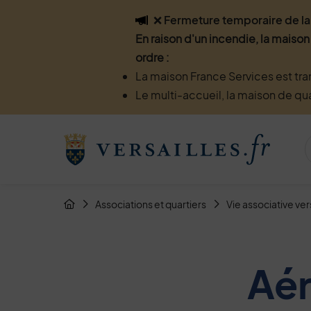
Flash info
❌ Fermeture temporaire de la 
En raison d'un incendie, la maison
ordre :
La maison France Services est tra
Le multi-accueil, la maison de qu
Menu de raccourcis
Retour à l'accueil
Fil d'Arianne de la page
Associations et quartiers
Vie associative ver
Page d'accueil du site
Aér