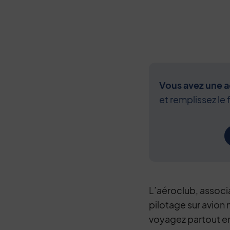
Vous avez une ac
et remplissez le 
L’aéroclub, associ
pilotage sur avion
voyagez partout en