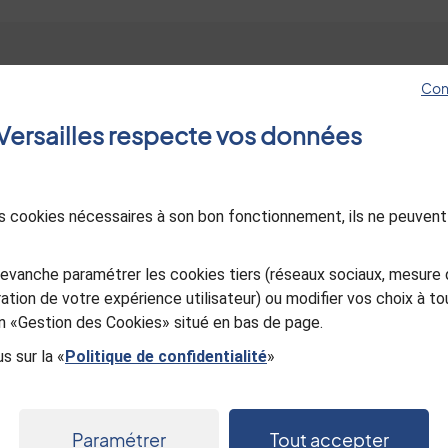
Con
Hôtel de ville
Les sites de Versa
e Versailles respecte vos données
4, avenue de Paris RP1144
Jeunes à Versaille
78011 Versailles Cedex
Esprit jardin
01 30 97 80 00
Le Mois Molière
des cookies nécessaires à son bon fonctionnement, ils ne peuvent
Ancienne Poste d
Nous contacter
in
utube
Versailles
Sourd ou malentendant, appelez-
evanche paramétrer les cookies tiers (réseaux sociaux, mesure 
Office de Touris
nous
ation de votre expérience utilisateur) ou modifier vos choix à 
Versailles Grand P
ien «Gestion des Cookies» situé en bas de page.
s sur la «
Politique de confidentialité
»
Paramétrer
Tout accepter
entialité
Gestion des cookies
Mentions légales
Plan du s