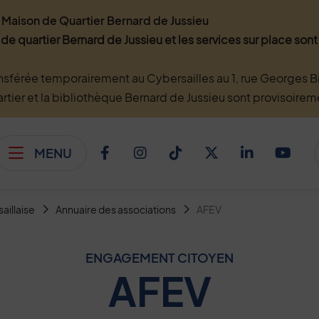
Maison de Quartier Bernard de Jussieu
 de quartier Bernard de Jussieu et les services sur place so
nsférée temporairement au Cybersailles au 1, rue Georges Bi
artier et la bibliothèque Bernard de Jussieu sont provisoire
MENU
Afficher le menu
Facebook
Instagram
TikTok
Twitter
Linkedi
You
saillaise
Annuaire des associations
AFEV
ENGAGEMENT CITOYEN
AFEV