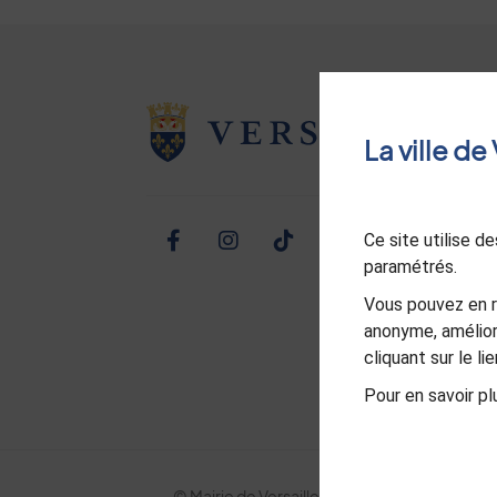
La ville d
Ce site utilise 
Facebook
Instagram
TikTok
Twitter
Linked
Yo
paramétrés.
Vous pouvez en r
anonyme, amélior
cliquant sur le l
Pour en savoir plu
© Mairie de Versailles
Politique de confid