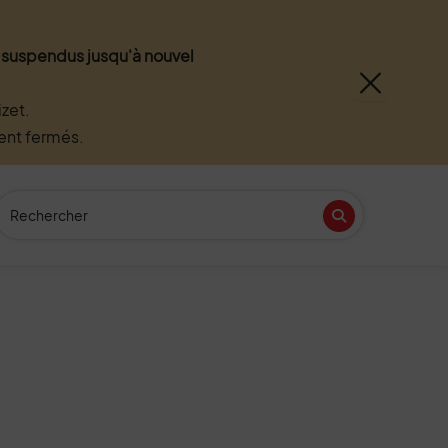
nt suspendus jusqu'à nouvel
zet.
ment fermés.
Recherche
(Mot(s) clés de minimum 3 caractères)
Recherche
n
tube