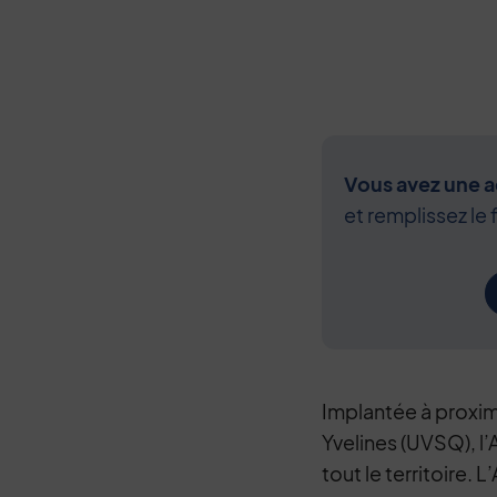
Vous avez une ac
et remplissez le 
Implantée à proxim
Yvelines (UVSQ), l’
tout le territoire. 