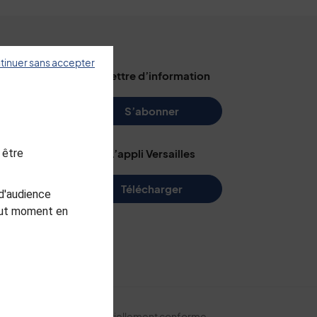
tinuer sans accepter
illes
La lettre d’information
s
S’abonner
 être
L’appli Versailles
e
Télécharger
d'audience
me
tout moment en
arc
ite
Accessibilité : partiellement conforme