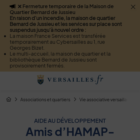
❌ Fermeture temporaire de la Maison de
Flash info
Quartier Bernard de Jussieu
Menu
Recherche
Page de contact
Contenu
En raison d'un incendie, la maison de quartier
Bernard de Jussieu et les services sur place sont
suspendus jusqu'à nouvel ordre :
La maison France Services est transférée
temporairement au Cybersailles au 1, rue
Georges Bizet.
Le multi-accueil, la maison de quartier et la
bibliothèque Bernard de Jussieu sont
provisoirement fermés.
Menu de raccourcis
Retour à l'accueil
Fil d'Arianne de la page
Associations et quartiers
Vie associative versaillaise
Page d'accueil du site
AIDE AU DÉVELOPPEMENT
Amis d’HAMAP-