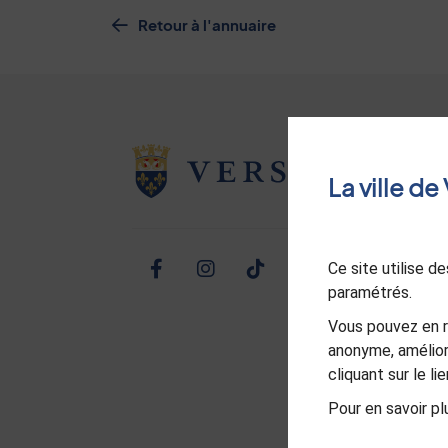
Retour à l'annuaire
La ville d
Ce site utilise 
Facebook
Instagram
TikTok
Twitter
Linked
Yo
paramétrés.
Vous pouvez en r
anonyme, amélior
cliquant sur le l
Pour en savoir plu