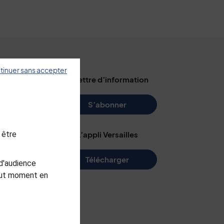
tinuer sans accepter
illes
La lettre d’information
s
S’abonner
 être
L’appli Versailles
e
Télécharger
d'audience
me
tout moment en
arc