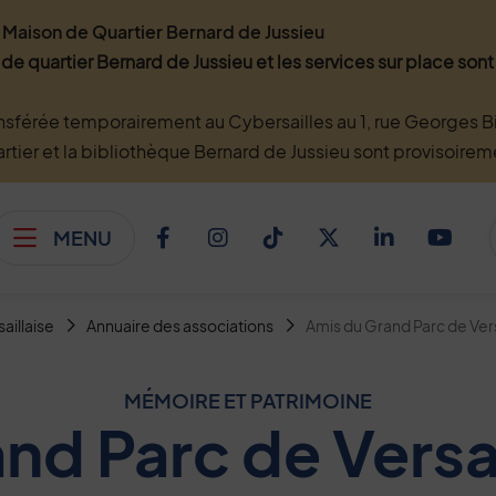
Maison de Quartier Bernard de Jussieu
 de quartier Bernard de Jussieu et les services sur place so
nsférée temporairement au Cybersailles au 1, rue Georges Bi
artier et la bibliothèque Bernard de Jussieu sont provisoire
MENU
Afficher le menu
Facebook
Instagram
TikTok
Twitter
Linkedi
You
saillaise
Annuaire des associations
Amis du Grand Parc de Ver
MÉMOIRE ET PATRIMOINE
nd Parc de Versa