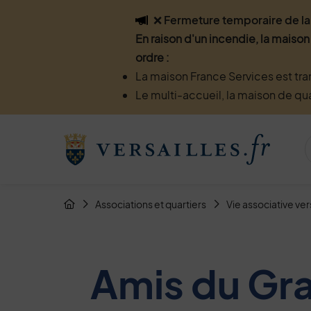
Flash info
❌ Fermeture temporaire de la 
En raison d'un incendie, la maison
ordre :
La maison France Services est tra
Le multi-accueil, la maison de qu
Menu de raccourcis
Retour à l'accueil
Fil d'Arianne de la page
Associations et quartiers
Vie associative ver
Page d'accueil du site
Amis du Gra