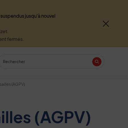
nt suspendus jusqu'à nouvel
zet.
ment fermés.
Recherche
(Mot(s) clés de minimum 3 caractères)
Recherche
n
tube
sailles (AGPV)
illes (AGPV)