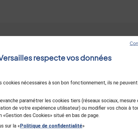
Con
Hôtel de ville
Les sites de Versa
e Versailles respecte vos données
4, avenue de Paris RP1144
Jeunes à Versaille
78011 Versailles Cedex
Esprit jardin
01 30 97 80 00
Le Mois Molière
des cookies nécessaires à son bon fonctionnement, ils ne peuvent
Ancienne Poste d
Nous contacter
in
utube
Versailles
Sourd ou malentendant, appelez-
evanche paramétrer les cookies tiers (réseaux sociaux, mesure 
Office de Touris
nous
ation de votre expérience utilisateur) ou modifier vos choix à 
Versailles Grand P
ien «Gestion des Cookies» situé en bas de page.
s sur la «
Politique de confidentialité
»