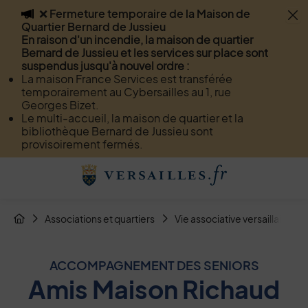
❌ Fermeture temporaire de la Maison de
Flash info
Quartier Bernard de Jussieu
Menu
Recherche
Page de contact
Contenu
En raison d'un incendie, la maison de quartier
Bernard de Jussieu et les services sur place sont
suspendus jusqu'à nouvel ordre :
La maison France Services est transférée
temporairement au Cybersailles au 1, rue
Georges Bizet.
Le multi-accueil, la maison de quartier et la
bibliothèque Bernard de Jussieu sont
provisoirement fermés.
Menu de raccourcis
Retour à l'accueil
Fil d'Arianne de la page
Associations et quartiers
Vie associative versaillaise
Page d'accueil du site
ACCOMPAGNEMENT DES SENIORS
Amis Maison Richaud