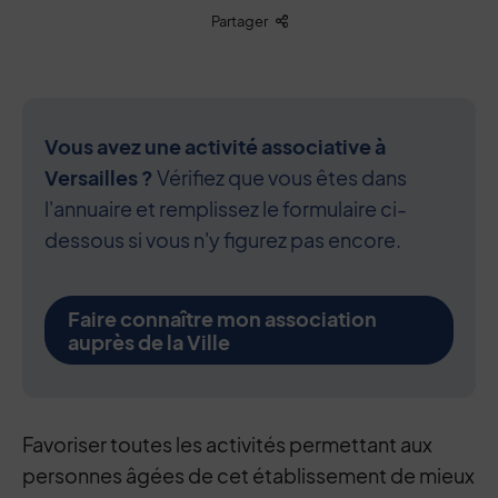
Liste des liens de partage
Partager
Vous avez une activité associative à
Versailles ?
Vérifiez que vous êtes dans
l'annuaire et remplissez le formulaire ci-
dessous si vous n'y figurez pas encore.
Faire connaître mon association
auprès de la Ville
Contenu de la fiche d'annuaire
Favoriser toutes les activités permettant aux
personnes âgées de cet établissement de mieux