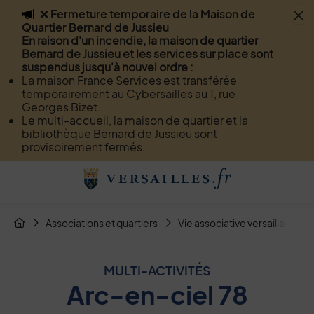
❌ Fermeture temporaire de la Maison de
Flash info
Quartier Bernard de Jussieu
Menu
Recherche
Page de contact
Contenu
En raison d'un incendie, la maison de quartier
Bernard de Jussieu et les services sur place sont
suspendus jusqu'à nouvel ordre :
La maison France Services est transférée
temporairement au Cybersailles au 1, rue
Georges Bizet.
Le multi-accueil, la maison de quartier et la
bibliothèque Bernard de Jussieu sont
provisoirement fermés.
Menu de raccourcis
Retour à l'accueil
Fil d'Arianne de la page
Associations et quartiers
Vie associative versaillaise
Page d'accueil du site
MULTI-ACTIVITÉS
Arc-en-ciel 78