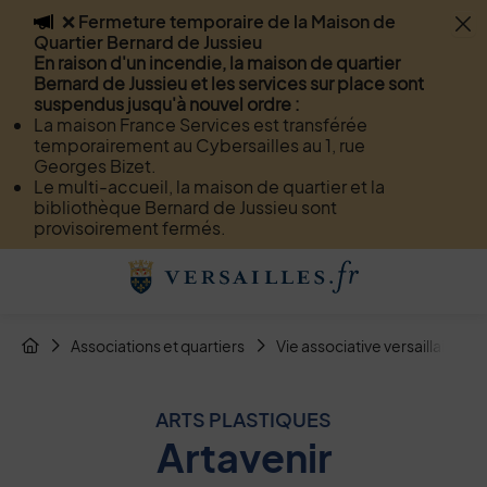
❌ Fermeture temporaire de la Maison de
Flash info
Quartier Bernard de Jussieu
Menu
Recherche
Page de contact
Contenu
En raison d'un incendie, la maison de quartier
Bernard de Jussieu et les services sur place sont
suspendus jusqu'à nouvel ordre :
La maison France Services est transférée
temporairement au Cybersailles au 1, rue
Georges Bizet.
Le multi-accueil, la maison de quartier et la
bibliothèque Bernard de Jussieu sont
provisoirement fermés.
Menu de raccourcis
Retour à l'accueil
Fil d'Arianne de la page
Associations et quartiers
Vie associative versaillaise
Page d'accueil du site
ARTS PLASTIQUES
Artavenir