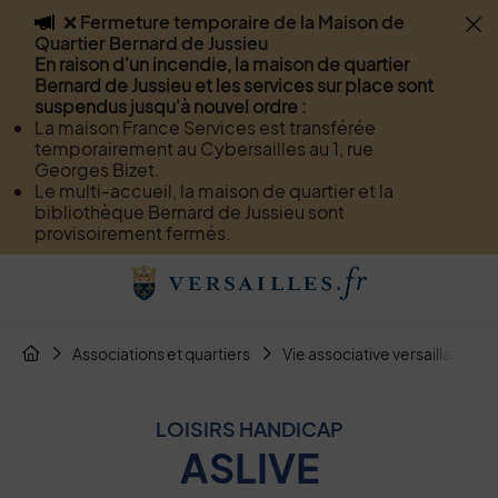
❌ Fermeture temporaire de la Maison de
Flash info
Quartier Bernard de Jussieu
Menu
Recherche
Page de contact
Contenu
En raison d'un incendie, la maison de quartier
Bernard de Jussieu et les services sur place sont
suspendus jusqu'à nouvel ordre :
La maison France Services est transférée
temporairement au Cybersailles au 1, rue
Georges Bizet.
Le multi-accueil, la maison de quartier et la
bibliothèque Bernard de Jussieu sont
provisoirement fermés.
Menu de raccourcis
Retour à l'accueil
Fil d'Arianne de la page
Associations et quartiers
Vie associative versaillaise
Page d'accueil du site
LOISIRS HANDICAP
ASLIVE