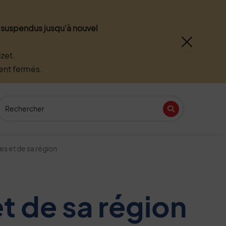
nt suspendus jusqu'à nouvel
zet.
ment fermés.
Recherche
(Mot(s) clés de minimum 3 caractères)
Recherche
n
tube
es et de sa région
et de sa région