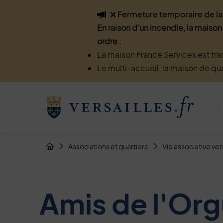
Flash info
❌ Fermeture temporaire de la 
En raison d'un incendie, la maison
ordre :
La maison France Services est tra
Le multi-accueil, la maison de qu
Menu de raccourcis
Retour à l'accueil
Fil d'Arianne de la page
Associations et quartiers
Vie associative ver
Page d'accueil du site
Amis de l'Orgu