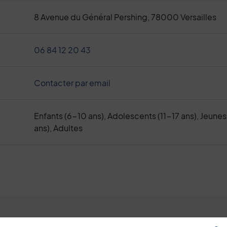
8 Avenue du Général Pershing, 78000 Versailles
06 84 12 20 43
Contacter par email
Enfants (6-10 ans), Adolescents (11-17 ans), Jeune
ans), Adultes