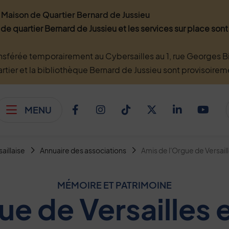
Maison de Quartier Bernard de Jussieu
 de quartier Bernard de Jussieu et les services sur place so
nsférée temporairement au Cybersailles au 1, rue Georges Bi
artier et la bibliothèque Bernard de Jussieu sont provisoire
MENU
Afficher le menu
Facebook
Instagram
TikTok
Twitter
Linkedi
You
saillaise
Annuaire des associations
Amis de l'Orgue de Versaill
MÉMOIRE ET PATRIMOINE
e de Versailles 