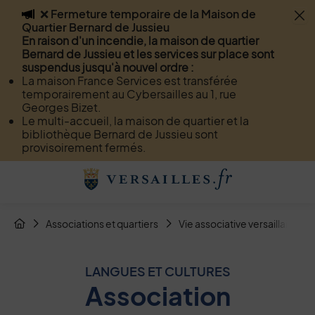
❌ Fermeture temporaire de la Maison de
Flash info
Quartier Bernard de Jussieu
Menu
Recherche
Page de contact
Contenu
En raison d'un incendie, la maison de quartier
Bernard de Jussieu et les services sur place sont
suspendus jusqu'à nouvel ordre :
La maison France Services est transférée
temporairement au Cybersailles au 1, rue
Georges Bizet.
Le multi-accueil, la maison de quartier et la
bibliothèque Bernard de Jussieu sont
provisoirement fermés.
Menu de raccourcis
Retour à l'accueil
Fil d'Arianne de la page
Associations et quartiers
Vie associative versaillaise
Page d'accueil du site
LANGUES ET CULTURES
Association