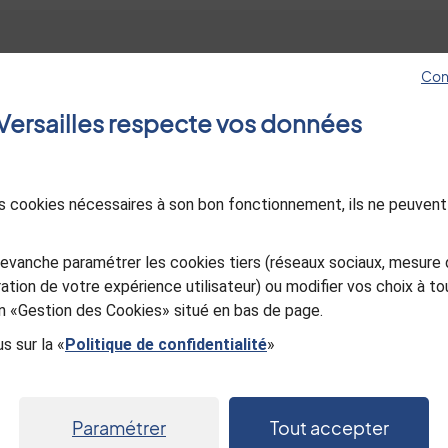
Con
Hôtel de ville
Les sites de Versa
e Versailles respecte vos données
4, avenue de Paris RP1144
Jeunes à Versaille
78011 Versailles Cedex
Esprit jardin
01 30 97 80 00
Le Mois Molière
des cookies nécessaires à son bon fonctionnement, ils ne peuvent
Ancienne Poste d
Nous contacter
in
utube
Versailles
Sourd ou malentendant, appelez-
evanche paramétrer les cookies tiers (réseaux sociaux, mesure 
Office de Touris
nous
ation de votre expérience utilisateur) ou modifier vos choix à 
Versailles Grand P
ien «Gestion des Cookies» situé en bas de page.
s sur la «
Politique de confidentialité
»
Paramétrer
Tout accepter
entialité
Gestion des cookies
Mentions légales
Plan du s