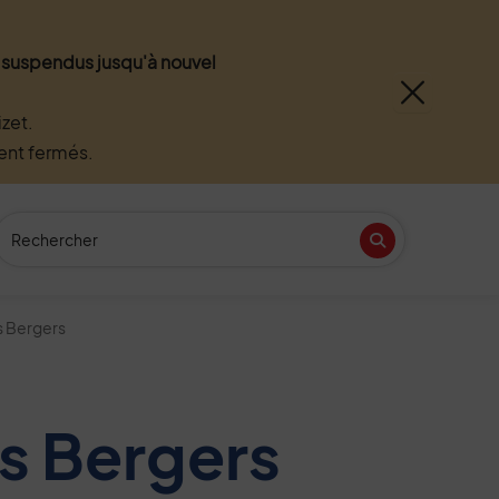
nt suspendus jusqu'à nouvel
zet.
ment fermés.
Recherche
(Mot(s) clés de minimum 3 caractères)
Recherche
n
tube
s Bergers
s Bergers