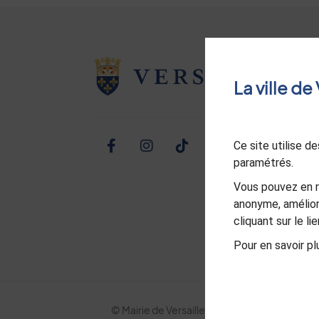
La ville d
Ce site utilise 
Facebook
Instagram
TikTok
Twitter
Linked
Yo
paramétrés.
Vous pouvez en r
anonyme, amélior
cliquant sur le l
Pour en savoir plu
© Mairie de Versailles
Politique de confid