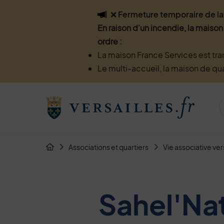
Flash info
❌ Fermeture temporaire de la 
En raison d'un incendie, la maison
ordre :
La maison France Services est tra
Le multi-accueil, la maison de qu
Menu de raccourcis
Retour à l'accueil
Fil d'Arianne de la page
Associations et quartiers
Vie associative ver
Page d'accueil du site
Sahel'Na