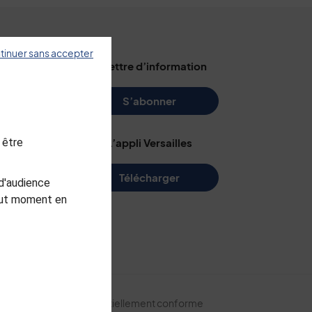
tinuer sans accepter
illes
La lettre d’information
s
S’abonner
 être
L’appli Versailles
e
Télécharger
d'audience
me
tout moment en
arc
ite
Accessibilité : partiellement conforme