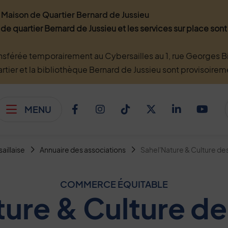
Maison de Quartier Bernard de Jussieu
 de quartier Bernard de Jussieu et les services sur place so
nsférée temporairement au Cybersailles au 1, rue Georges Bi
artier et la bibliothèque Bernard de Jussieu sont provisoire
MENU
Afficher le menu
Facebook
Instagram
TikTok
Twitter
Linkedi
You
saillaise
Annuaire des associations
Sahel'Nature & Culture de
COMMERCE ÉQUITABLE
ture & Culture de