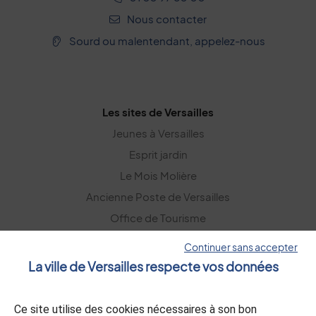
Nous contacter
Sourd ou malentendant, appelez-nous
Les sites de Versailles
Jeunes à Versailles
Esprit jardin
Le Mois Molière
Ancienne Poste de Versailles
Office de Tourisme
Versailles Grand Parc
Continuer sans accepter
La ville de Versailles respecte vos données
La lettre d’information
Ce site utilise des cookies nécessaires à son bon