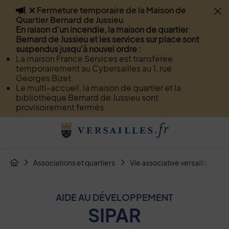
❌ Fermeture temporaire de la Maison de
Flash info
Quartier Bernard de Jussieu
Menu
Recherche
Page de contact
Contenu
En raison d'un incendie, la maison de quartier
Bernard de Jussieu et les services sur place sont
suspendus jusqu'à nouvel ordre :
La maison France Services est transférée
temporairement au Cybersailles au 1, rue
Georges Bizet.
Le multi-accueil, la maison de quartier et la
bibliothèque Bernard de Jussieu sont
provisoirement fermés.
Menu de raccourcis
Retour à l'accueil
Fil d'Arianne de la page
Associations et quartiers
Vie associative versaillaise
Page d'accueil du site
AIDE AU DÉVELOPPEMENT
SIPAR