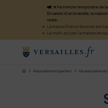
Flash info
❌ Fermeture temporaire de la 
En raison d'un incendie, la maison
ordre :
La maison France Services est tra
Le multi-accueil, la maison de qu
Menu de raccourcis
Retour à l'accueil
Fil d'Arianne de la page
Associations et quartiers
Vie associative ver
Page d'accueil du site