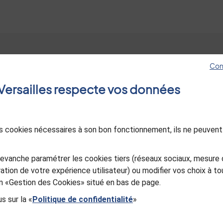
Con
Hôtel de ville
Les sites de Versa
e Versailles respecte vos données
4, avenue de Paris RP1144
Jeunes à Versaille
78011 Versailles Cedex
Esprit jardin
01 30 97 80 00
Le Mois Molière
des cookies nécessaires à son bon fonctionnement, ils ne peuvent
Ancienne Poste d
Nous contacter
in
utube
Versailles
Sourd ou malentendant, appelez-
evanche paramétrer les cookies tiers (réseaux sociaux, mesure 
Office de Touris
nous
ation de votre expérience utilisateur) ou modifier vos choix à 
Versailles Grand P
ien «Gestion des Cookies» situé en bas de page.
s sur la «
Politique de confidentialité
»