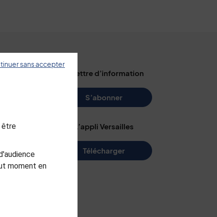
tinuer sans accepter
illes
La lettre d’information
s
S’abonner
 être
L’appli Versailles
e
Télécharger
d'audience
me
tout moment en
arc