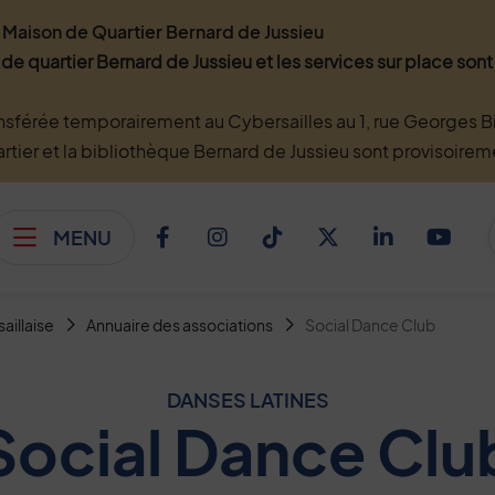
Maison de Quartier Bernard de Jussieu
 de quartier Bernard de Jussieu et les services sur place so
nsférée temporairement au Cybersailles au 1, rue Georges Bi
artier et la bibliothèque Bernard de Jussieu sont provisoire
MENU
Afficher le menu
Facebook
Instagram
TikTok
Twitter
Linkedi
You
saillaise
Annuaire des associations
Social Dance Club
DANSES LATINES
Social Dance Clu