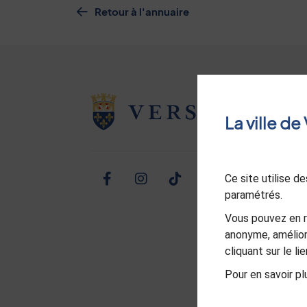
Retour à l'annuaire
La ville d
Ce site utilise 
Facebook
Instagram
TikTok
Twitter
Linked
Yo
paramétrés.
Vous pouvez en r
anonyme, amélior
cliquant sur le l
Pour en savoir plu