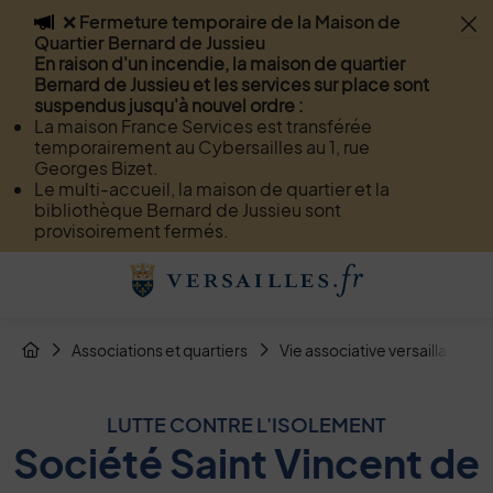
❌ Fermeture temporaire de la Maison de
Flash info
Quartier Bernard de Jussieu
Menu
Recherche
Page de contact
Contenu
En raison d'un incendie, la maison de quartier
Bernard de Jussieu et les services sur place sont
suspendus jusqu'à nouvel ordre :
La maison France Services est transférée
temporairement au Cybersailles au 1, rue
Georges Bizet.
Le multi-accueil, la maison de quartier et la
bibliothèque Bernard de Jussieu sont
provisoirement fermés.
Menu de raccourcis
Retour à l'accueil
Fil d'Arianne de la page
Associations et quartiers
Vie associative versaillaise
Page d'accueil du site
LUTTE CONTRE L'ISOLEMENT
Société Saint Vincent de