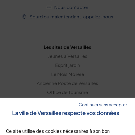
Nous contacter
Sourd ou malentendant, appelez-nous
Les sites de Versailles
Jeunes à Versailles
Esprit jardin
Le Mois Molière
Ancienne Poste de Versailles
Office de Tourisme
Versailles Grand Parc
Continuer sans accepter
La ville de Versailles respecte vos données
La lettre d’information
Ce site utilise des cookies nécessaires à son bon