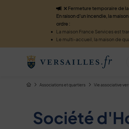
Flash info
❌ Fermeture temporaire de la 
En raison d'un incendie, la maison
ordre :
La maison France Services est tra
Le multi-accueil, la maison de qu
Menu de raccourcis
Retour à l'accueil
Fil d'Arianne de la page
Associations et quartiers
Vie associative ver
Page d'accueil du site
Société d'Ho