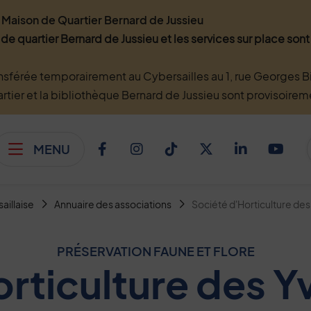
Maison de Quartier Bernard de Jussieu
 de quartier Bernard de Jussieu et les services sur place so
nsférée temporairement au Cybersailles au 1, rue Georges Bi
artier et la bibliothèque Bernard de Jussieu sont provisoire
MENU
Afficher le menu
Facebook
Instagram
TikTok
Twitter
Linkedi
You
saillaise
Annuaire des associations
Société d'Horticulture des
PRÉSERVATION FAUNE ET FLORE
rticulture des Y