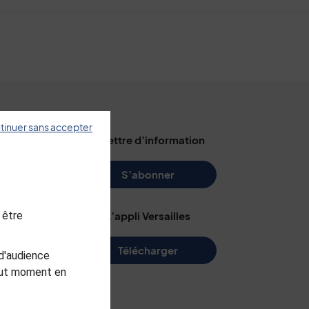
tinuer sans accepter
illes
La lettre d’information
s
S’abonner
 être
L’appli Versailles
e
Télécharger
d'audience
me
tout moment en
arc