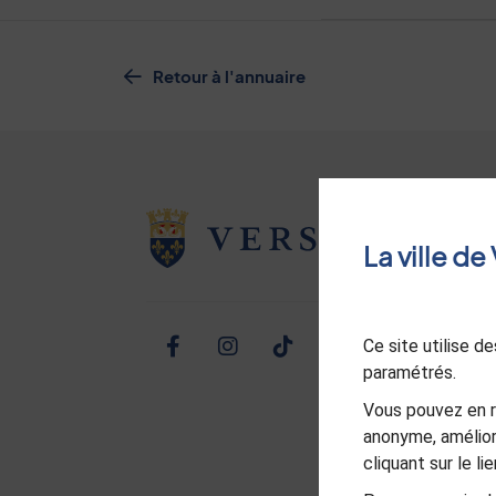
Retour à l'annuaire
La ville d
Ce site utilise 
Facebook
Instagram
TikTok
Twitter
Linked
Yo
paramétrés.
Vous pouvez en r
anonyme, amélior
cliquant sur le l