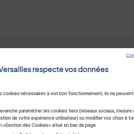
Con
Hôtel de ville
Les sites de Versa
e Versailles respecte vos données
4, avenue de Paris RP1144
Jeunes à Versaille
78011 Versailles Cedex
Esprit jardin
01 30 97 80 00
Le Mois Molière
des cookies nécessaires à son bon fonctionnement, ils ne peuvent
Ancienne Poste d
Nous contacter
in
utube
Versailles
Sourd ou malentendant, appelez-
evanche paramétrer les cookies tiers (réseaux sociaux, mesure 
Office de Touris
nous
ation de votre expérience utilisateur) ou modifier vos choix à 
Versailles Grand P
ien «Gestion des Cookies» situé en bas de page.