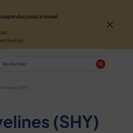
nt suspendus jusqu'à nouvel
zet.
ment fermés.
Recherche
(Mot(s) clés de minimum 3 caractères)
Recherche
n
tube
 Yvelines (SHY)
velines (SHY)